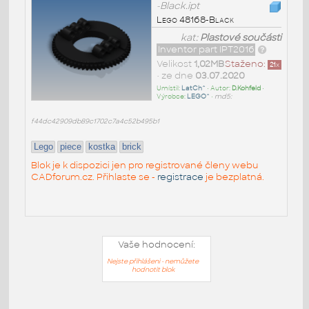
-Black.ipt
Lego 48168-Black
kat:
Plastové součásti
Inventor part IPT2016
Velikost
1,02MB
Staženo:
21
x
• ze dne
03.07.2020
Umístil:
LatCh^
• Autor:
D.Kohfeld
•
Výrobce:
LEGO^
•
md5:
f44dc42909db89c1702c7a4c52b495b1
Lego
piece
kostka
brick
Blok je k dispozici jen pro registrované členy webu
CADforum.cz. Přihlaste se -
registrace
je bezplatná.
Vaše hodnocení:
Nejste přihlášeni - nemůžete
hodnotit blok