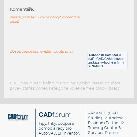
Komentáře:
11014p01-Black
:
Lego 11014p01-Black
Nejste přihlášeni - nelze připojit komentáře
bloků
IPT
Plastové součásti
10247-Black
:
Lego 10247-Black
Dosud žádné komentáře - buďte první
Autodesk Inventor
a
IPT
Plastové součásti
další CAD/CAM software
získáte výhodně u firmy
ARKANCE
CAD download: knihovna rodina symbol detail součást
prvek stafáž výkres kategorie kolekce free block library
CAD
fórum
ARKANCE
(CAD
Studio) - Autodesk
Platinum Partner &
Tipy, triky, podpora,
Training Center &
pomoc a rady pro
Services Partner
AutoCAD, LT, Inventor,