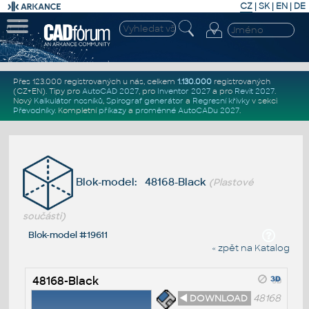
CZ
|
SK
|
EN
|
DE
Přes 123.000 registrovaných u nás, celkem
1.130.000
registrovaných
(CZ+EN)
. Tipy pro
AutoCAD 2027
, pro
Inventor 2027
a pro
Revit 2027
.
Nový
Kalkulátor nosníků
,
Spirograf generátor
a
Regresní křivky
v sekci
Převodníky
.
Kompletní
příkazy
a
proměnné AutoCADu 2027
.
Blok-model: 48168-Black
(Plastové
součásti)
Blok-model #19611
« zpět na Katalog
48168-Black
◄ DOWNLOAD
48168