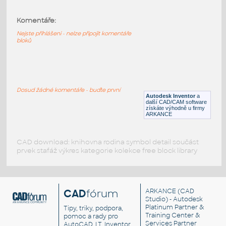
Komentáře:
10091-LtBluishGray
:
Lego 10091-LtBluishGray
Nejste přihlášeni - nelze připojit komentáře
bloků
IPT
Plastové součásti
10089-LtBluishGray
:
Dosud žádné komentáře - buďte první
Lego 10089-LtBluishGray
Autodesk Inventor
a
další CAD/CAM software
IPT
Plastové součásti
získáte výhodně u firmy
ARKANCE
CAD download: knihovna rodina symbol detail součást
prvek stafáž výkres kategorie kolekce free block library
CAD
fórum
ARKANCE
(CAD
Studio) - Autodesk
Platinum Partner &
Tipy, triky, podpora,
Training Center &
pomoc a rady pro
Services Partner
AutoCAD, LT, Inventor,