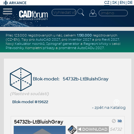
CZ
|
SK
|
EN
|
DE
Přes 123.000 registrovaných u nás, celkem
1.130.000
registrovaných
(CZ+EN)
. Tipy pro
AutoCAD 2027
, pro
Inventor 2027
a pro
Revit 2027
.
Nový
Kalkulátor nosníků
,
Spirograf generátor
a
Regresní křivky
v sekci
Převodníky
.
Kompletní
příkazy
a
proměnné AutoCADu 2027
.
Blok-model: 54732b-LtBluishGray
(Plastové součásti)
Blok-model #19622
« zpět na Katalog
54732b-LtBluishGray
◄ DOWNLOAD
54732