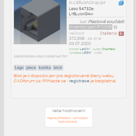
b-LtBluishGray.ipt
Lego 54732b-
LtBluishGray
kat:
Plastové součásti
Inventor part IPT2016
Velikost
Staženo:
6
x
372,5kB
• ze dne
03.07.2020
Umístil:
LatCh^
• Autor:
D.Kohfeld
•
Výrobce:
LEGO^
•
md5:
b9808308188ccf69c13058821e217511
Lego
piece
kostka
brick
Blok je k dispozici jen pro registrované členy webu
CADforum.cz. Přihlaste se -
registrace
je bezplatná.
Vaše hodnocení:
Nejste přihlášeni - nemůžete
hodnotit blok