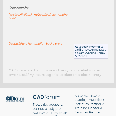
Komentáře:
11014p01-Black
:
Lego 11014p01-Black
Nejste přihlášeni - nelze připojit komentáře
bloků
IPT
Plastové součásti
10247-Black
:
Lego 10247-Black
Dosud žádné komentáře - buďte první
Autodesk Inventor
a
IPT
Plastové součásti
další CAD/CAM software
získáte výhodně u firmy
ARKANCE
CAD download: knihovna rodina symbol detail součást
prvek stafáž výkres kategorie kolekce free block library
CAD
fórum
ARKANCE
(CAD
Studio) - Autodesk
Platinum Partner &
Tipy, triky, podpora,
Training Center &
pomoc a rady pro
Services Partner
AutoCAD, LT, Inventor,