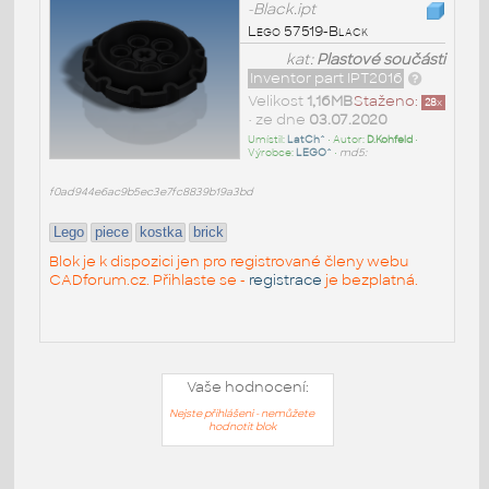
-Black.ipt
Lego 57519-Black
kat:
Plastové součásti
Inventor part IPT2016
Velikost
1,16MB
Staženo:
28
x
• ze dne
03.07.2020
Umístil:
LatCh^
• Autor:
D.Kohfeld
•
Výrobce:
LEGO^
•
md5:
f0ad944e6ac9b5ec3e7fc8839b19a3bd
Lego
piece
kostka
brick
Blok je k dispozici jen pro registrované členy webu
CADforum.cz. Přihlaste se -
registrace
je bezplatná.
Vaše hodnocení:
Nejste přihlášeni - nemůžete
hodnotit blok