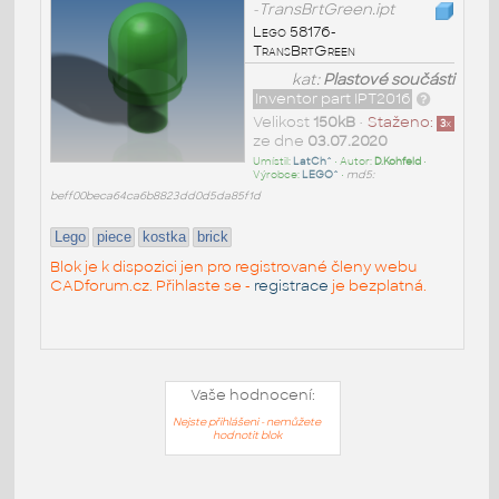
-TransBrtGreen.ipt
Lego 58176-
TransBrtGreen
kat:
Plastové součásti
Inventor part IPT2016
Velikost
150kB
•
Staženo:
3
x
ze dne
03.07.2020
Umístil:
LatCh^
• Autor:
D.Kohfeld
•
Výrobce:
LEGO^
•
md5:
beff00beca64ca6b8823dd0d5da85f1d
Lego
piece
kostka
brick
Blok je k dispozici jen pro registrované členy webu
CADforum.cz. Přihlaste se -
registrace
je bezplatná.
Vaše hodnocení:
Nejste přihlášeni - nemůžete
hodnotit blok