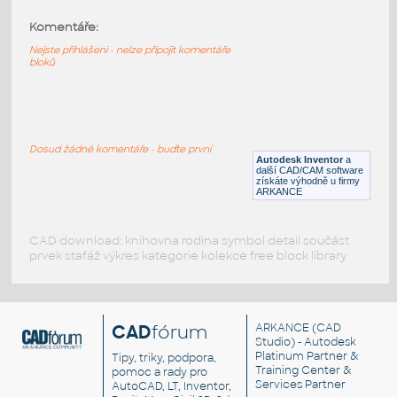
Komentáře:
00data
:
Lego 00data
Nejste přihlášeni - nelze připojit komentáře
bloků
IPT
Plastové součásti
#data
:
Lego #data
Dosud žádné komentáře - buďte první
Autodesk Inventor
a
IPT
Plastové součásti
další CAD/CAM software
získáte výhodně u firmy
ARKANCE
CAD download: knihovna rodina symbol detail součást
prvek stafáž výkres kategorie kolekce free block library
CAD
fórum
ARKANCE
(CAD
Studio) - Autodesk
Platinum Partner &
Tipy, triky, podpora,
Training Center &
pomoc a rady pro
Services Partner
AutoCAD, LT, Inventor,