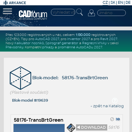
CZ
|
SK
|
EN
|
DE
Přes 123.000 registrovaných u nás, celkem
1.130.000
registrovaných
(CZ+EN)
. Tipy pro
AutoCAD 2027
, pro
Inventor 2027
a pro
Revit 2027
.
Nový
Kalkulátor nosníků
,
Spirograf generátor
a
Regresní křivky
v sekci
Převodníky
.
Kompletní
příkazy
a
proměnné AutoCADu 2027
.
Blok-model: 58176-TransBrtGreen
(Plastové součásti)
Blok-model #19639
« zpět na Katalog
58176-TransBrtGreen
◄ DOWNLOAD
58176