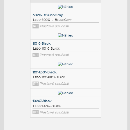
PODOBNÉ BLOKY
:
6020-LtBluishGray
:
Lego 6020-LtBluishGray
IPT
Plastové součásti
11016-Black
:
Lego 11016-Black
IPT
Plastové součásti