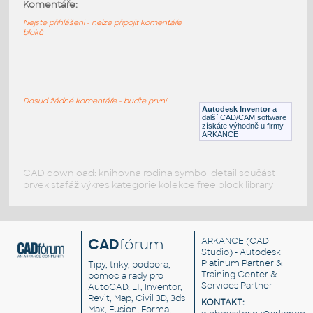
11014p01-Black
:
Komentáře:
Lego 11014p01-Black
Nejste přihlášeni - nelze připojit komentáře
bloků
IPT
Plastové součásti
10247-Black
:
Lego 10247-Black
Dosud žádné komentáře - buďte první
Autodesk Inventor
a
IPT
Plastové součásti
další CAD/CAM software
získáte výhodně u firmy
ARKANCE
CAD download: knihovna rodina symbol detail součást
prvek stafáž výkres kategorie kolekce free block library
CAD
fórum
ARKANCE
(CAD
Studio) - Autodesk
Platinum Partner &
Tipy, triky, podpora,
Training Center &
pomoc a rady pro
Services Partner
AutoCAD, LT, Inventor,
Revit, Map, Civil 3D, 3ds
KONTAKT:
Max, Fusion, Forma,