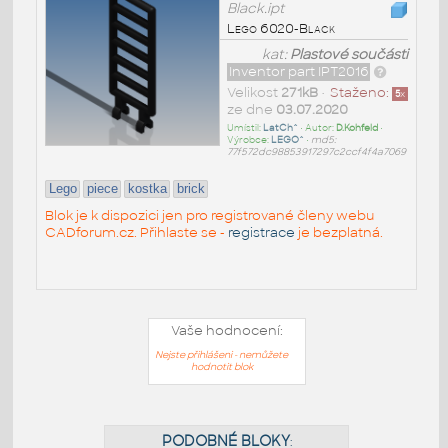
Black.ipt
Lego 6020-Black
kat:
Plastové součásti
Inventor part IPT2016
Velikost
271kB
•
Staženo:
5
x
ze dne
03.07.2020
Umístil:
LatCh^
• Autor:
D.Kohfeld
•
Výrobce:
LEGO^
•
md5:
77f572dc98853917297c2ccf4f4a7069
Lego
piece
kostka
brick
Blok je k dispozici jen pro registrované členy webu
CADforum.cz. Přihlaste se -
registrace
je bezplatná.
Vaše hodnocení:
Nejste přihlášeni - nemůžete
hodnotit blok