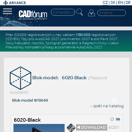
CZ
|
SK
|
EN
|
DE
Přes 123.000 registrovaných u nás, celkem
1.130.000
registrovaných
(CZ+EN)
. Tipy pro
AutoCAD 2027
, pro
Inventor 2027
a pro
Revit 2027
.
Nový
Kalkulátor nosníků
,
Spirograf generátor
a
Regresní křivky
v sekci
Převodníky
.
Kompletní
příkazy
a
proměnné AutoCADu 2027
.
Blok-model: 6020-Black
(Plastové
součásti)
Blok-model #19649
« zpět na Katalog
6020-Black
◄ DOWNLOAD
6020-