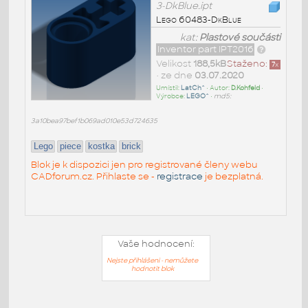
3-DkBlue.ipt
Lego 60483-DkBlue
kat:
Plastové součásti
Inventor part IPT2016
Velikost
188,5kB
Staženo:
7
x
• ze dne
03.07.2020
Umístil:
LatCh^
• Autor:
D.Kohfeld
•
Výrobce:
LEGO^
•
md5:
3a10bea97bef1b069ad010e53d724635
Lego
piece
kostka
brick
Blok je k dispozici jen pro registrované členy webu
CADforum.cz. Přihlaste se -
registrace
je bezplatná.
Vaše hodnocení:
Nejste přihlášeni - nemůžete
hodnotit blok