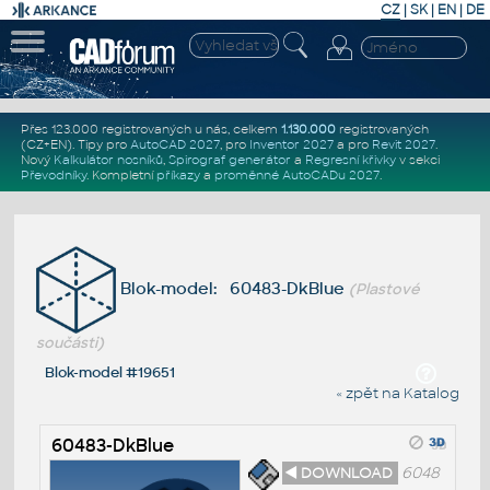
CZ
|
SK
|
EN
|
DE
Přes 123.000 registrovaných u nás, celkem
1.130.000
registrovaných
(CZ+EN)
. Tipy pro
AutoCAD 2027
, pro
Inventor 2027
a pro
Revit 2027
.
Nový
Kalkulátor nosníků
,
Spirograf generátor
a
Regresní křivky
v sekci
Převodníky
.
Kompletní
příkazy
a
proměnné AutoCADu 2027
.
Blok-model: 60483-DkBlue
(Plastové
součásti)
Blok-model #19651
« zpět na Katalog
60483-DkBlue
◄ DOWNLOAD
6048