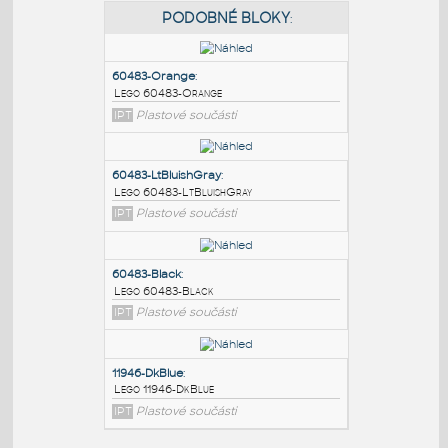
PODOBNÉ BLOKY
:
60483-Orange
:
Lego 60483-Orange
IPT
Plastové součásti
60483-LtBluishGray
:
Lego 60483-LtBluishGray
IPT
Plastové součásti