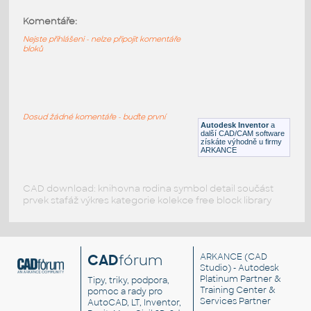
Komentáře:
60483-Black
:
Lego 60483-Black
Nejste přihlášeni - nelze připojit komentáře
bloků
IPT
Plastové součásti
11946-DkBlue
:
Lego 11946-DkBlue
Dosud žádné komentáře - buďte první
Autodesk Inventor
a
IPT
Plastové součásti
další CAD/CAM software
získáte výhodně u firmy
ARKANCE
CAD download: knihovna rodina symbol detail součást
prvek stafáž výkres kategorie kolekce free block library
CAD
fórum
ARKANCE
(CAD
Studio) - Autodesk
Platinum Partner &
Tipy, triky, podpora,
Training Center &
pomoc a rady pro
Services Partner
AutoCAD, LT, Inventor,