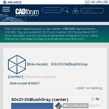
CZ
|
SK
|
EN
|
DE
Přes 123.000 registrovaných u nás, celkem
1.130.000
registrovaných
(CZ+EN)
. Tipy pro
AutoCAD 2027
, pro
Inventor 2027
a pro
Revit 2027
.
Nový
Kalkulátor nosníků
,
Spirograf generátor
a
Regresní křivky
v sekci
Převodníky
.
Kompletní
příkazy
a
proměnné AutoCADu 2027
.
Blok-model: 60c01-DkBluishGray
(center)
(Plastové součásti)
Blok-model #19657
« zpět na Katalog
60c01-DkBluishGray (center)
◄ DOWNLOAD
60c01