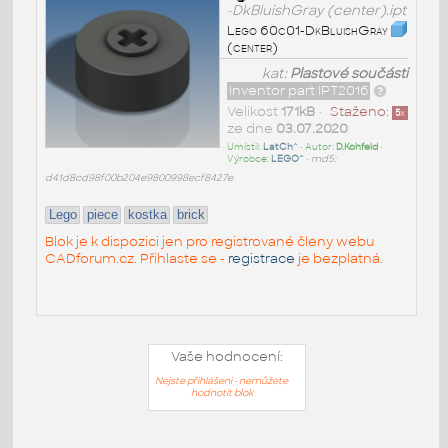
-DkBluishGray (center).ipt
Lego 60c01-DkBluishGray
(center)
kat:
Plastové součásti
Inventor part IPT2016
Velikost
171kB
•
Staženo:
5
x
ze dne
03.07.2020
Umístil:
LatCh^
• Autor:
D.Kohfeld
•
Výrobce:
LEGO^
•
md5:
d41d8cd98f00b204e9800998ecf8427e
Lego
piece
kostka
brick
Blok je k dispozici jen pro registrované členy webu
CADforum.cz. Přihlaste se -
registrace
je bezplatná.
Vaše hodnocení:
Nejste přihlášeni - nemůžete
hodnotit blok