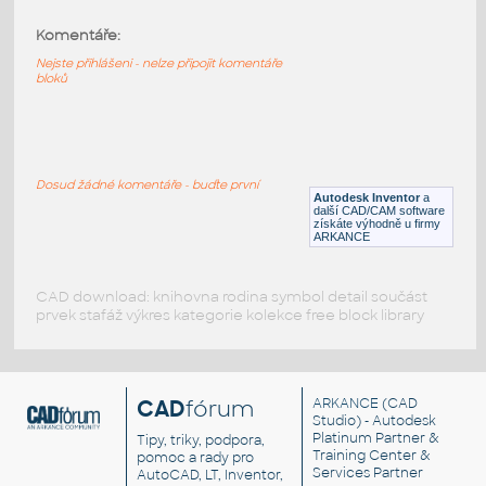
Komentáře:
10131-DkBluishGray
:
Lego 10131-DkBluishGray
Nejste přihlášeni - nelze připojit komentáře
bloků
IPT
Plastové součásti
10090-DkBluishGray
:
Lego 10090-DkBluishGray
Dosud žádné komentáře - buďte první
Autodesk Inventor
a
IPT
Plastové součásti
další CAD/CAM software
získáte výhodně u firmy
ARKANCE
CAD download: knihovna rodina symbol detail součást
prvek stafáž výkres kategorie kolekce free block library
CAD
fórum
ARKANCE
(CAD
Studio) - Autodesk
Platinum Partner &
Tipy, triky, podpora,
Training Center &
pomoc a rady pro
Services Partner
AutoCAD, LT, Inventor,