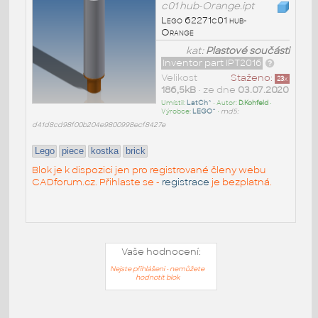
c01 hub-Orange.ipt
Lego 62271c01 hub-
Orange
kat:
Plastové součásti
Inventor part IPT2016
Velikost
Staženo:
23
x
186,5kB
• ze dne
03.07.2020
Umístil:
LatCh^
• Autor:
D.Kohfeld
•
Výrobce:
LEGO^
•
md5:
d41d8cd98f00b204e9800998ecf8427e
Lego
piece
kostka
brick
Blok je k dispozici jen pro registrované členy webu
CADforum.cz. Přihlaste se -
registrace
je bezplatná.
Vaše hodnocení:
Nejste přihlášeni - nemůžete
hodnotit blok