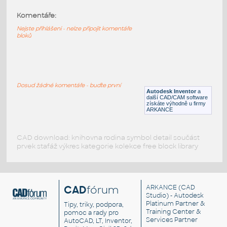
Komentáře:
10152-Orange
:
Lego 10152-Orange
Nejste přihlášeni - nelze připojit komentáře
bloků
IPT
Plastové součásti
10095-Orange
:
Lego 10095-Orange
Dosud žádné komentáře - buďte první
Autodesk Inventor
a
IPT
Plastové součásti
další CAD/CAM software
získáte výhodně u firmy
ARKANCE
CAD download: knihovna rodina symbol detail součást
prvek stafáž výkres kategorie kolekce free block library
CAD
fórum
ARKANCE
(CAD
Studio) - Autodesk
Platinum Partner &
Tipy, triky, podpora,
Training Center &
pomoc a rady pro
Services Partner
AutoCAD, LT, Inventor,