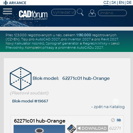
CZ
|
SK
|
EN
|
DE
Přes 123.000 registrovaných u nás, celkem
1.130.000
registrovaných
(CZ+EN)
. Tipy pro
AutoCAD 2027
, pro
Inventor 2027
a pro
Revit 2027
.
Nový
Kalkulátor nosníků
,
Spirograf generátor
a
Regresní křivky
v sekci
Převodníky
.
Kompletní
příkazy
a
proměnné AutoCADu 2027
.
Blok-model: 62271c01 hub-Orange
(Plastové součásti)
Blok-model #19667
« zpět na Katalog
62271c01 hub-Orange
◄ DOWNLOAD
62271