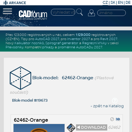
CZ
|
SK
|
EN
|
DE
Přes 123.000 registrovaných u nás, celkem
1.129.000
registrovaných
(CZ+EN)
. Tipy pro
AutoCAD 2027
, pro
Inventor 2027
a pro
Revit 2027
.
Nový
Kalkulátor nosníků
,
Spirograf generátor
a
Regresní křivky
v sekci
Převodníky
.
Kompletní
příkazy
a
proměnné AutoCADu 2027
.
Blok-model: 62462-Orange
(Plastové
součásti)
Blok-model #19673
« zpět na Katalog
62462-Orange
◄ DOWNLOAD
62462