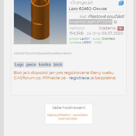
-Orange.ipt
Lego 62462-Orange
kat:
Plastové součásti
Inventor part IPT2016
Velikost
Staženo:
19
x
154,5kB
• ze dne
03.07.2020
Umístil:
LatCh^
• Autor:
D.Kohfeld
•
Výrobce:
LEGO^
•
md5:
26b6927bca42d8ae0e4b1ae86ec08a43
Lego
piece
kostka
brick
Blok je k dispozici jen pro registrované členy webu
CADforum.cz. Přihlaste se -
registrace
je bezplatná.
Vaše hodnocení:
Nejste přihlášeni - nemůžete
hodnotit blok