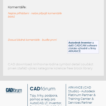
Komentáře:
11014p01-Black
:
Lego 11014p01-Black
Nejste přihlášeni - nelze připojit komentáře
bloků
IPT
Plastové součásti
10247-Black
:
Lego 10247-Black
Dosud žádné komentáře - buďte první
Autodesk Inventor
a
IPT
Plastové součásti
další CAD/CAM software
získáte výhodně u firmy
ARKANCE
CAD download: knihovna rodina symbol detail součást
prvek stafáž výkres kategorie kolekce free block library
CAD
fórum
ARKANCE
(CAD
Studio) - Autodesk
Platinum Partner &
Tipy, triky, podpora,
Training Center &
pomoc a rady pro
Services Partner
AutoCAD, LT, Inventor,