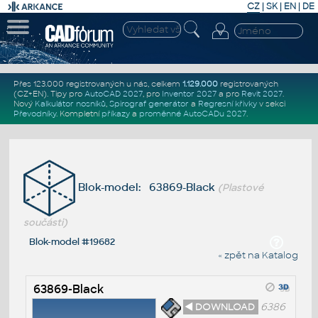
CZ
|
SK
|
EN
|
DE
Přes 123.000 registrovaných u nás, celkem
1.129.000
registrovaných
(CZ+EN)
. Tipy pro
AutoCAD 2027
, pro
Inventor 2027
a pro
Revit 2027
.
Nový
Kalkulátor nosníků
,
Spirograf generátor
a
Regresní křivky
v sekci
Převodníky
.
Kompletní
příkazy
a
proměnné AutoCADu 2027
.
Blok-model: 63869-Black
(Plastové
součásti)
Blok-model #19682
« zpět na Katalog
63869-Black
◄ DOWNLOAD
6386