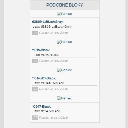
PODOBNÉ BLOKY
:
63869-LtBluishGray
:
Lego 63869-LtBluishGray
IPT
Plastové součásti
11016-Black
:
Lego 11016-Black
IPT
Plastové součásti