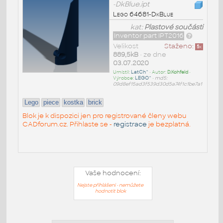
-DkBlue.ipt
Lego 64681-DkBlue
kat:
Plastové součásti
Inventor part IPT2016
Velikost
Staženo:
5
x
889,5kB
• ze dne
03.07.2020
Umístil:
LatCh^
• Autor:
D.Kohfeld
•
Výrobce:
LEGO^
•
md5:
09d8ef15ad3f539d30d5a74f1c1be7a1
Lego
piece
kostka
brick
Blok je k dispozici jen pro registrované členy webu
CADforum.cz. Přihlaste se -
registrace
je bezplatná.
Vaše hodnocení:
Nejste přihlášeni - nemůžete
hodnotit blok