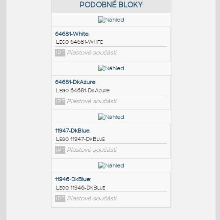
PODOBNÉ BLOKY
:
64681-White
:
Lego 64681-White
IPT
Plastové součásti
64681-DkAzure
:
Lego 64681-DkAzure
IPT
Plastové součásti