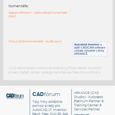
Komentáře:
11947-DkBlue
:
Lego 11947-DkBlue
Nejste přihlášeni - nelze připojit komentáře
bloků
IPT
Plastové součásti
11946-DkBlue
:
Lego 11946-DkBlue
Dosud žádné komentáře - buďte první
Autodesk Inventor
a
IPT
Plastové součásti
další CAD/CAM software
získáte výhodně u firmy
ARKANCE
CAD download: knihovna rodina symbol detail součást
prvek stafáž výkres kategorie kolekce free block library
CAD
fórum
ARKANCE
(CAD
Studio) - Autodesk
Platinum Partner &
Tipy, triky, podpora,
Training Center &
pomoc a rady pro
Services Partner
AutoCAD, LT, Inventor,
Revit, Map, Civil 3D, 3ds