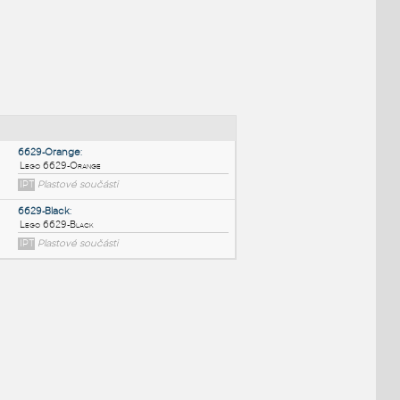
NÉ BLOKY
:
6629-Orange
:
Lego 6629-Orange
IPT
Plastové součásti
6629-Black
: