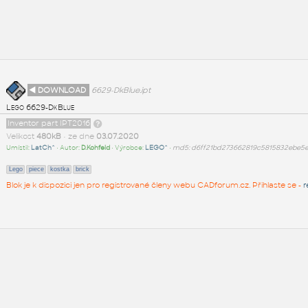
◄ DOWNLOAD
6629-DkBlue.ipt
Lego 6629-DkBlue
Inventor part IPT2016
Velikost
480kB
• ze dne
03.07.2020
Umístil:
LatCh^
• Autor:
D.Kohfeld
• Výrobce:
LEGO^
•
md5: d6ff21bd273662819c5815832ebe5e
Lego
piece
kostka
brick
Blok je k dispozici jen pro registrované členy webu CADforum.cz. Přihlaste se -
r