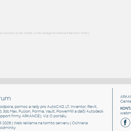
Lego 6629-DkBluishGray
IPT
Plastové součásti
l součást prvek stafáž výkres kategorie kolekce free block library
rum
ARKA
Cente
, podpora, pomoc a rady pro AutoCAD, LT, Inventor, Revit,
KONT
3D, 3ds Max, Fusion, Forma, Vault, PowerMill a další Autodesk
webma
support firmy ARKANCE). Viz
O portálu
.
© 2026 |
Web reklama
na tomto serveru |
Ochrana
podmínky