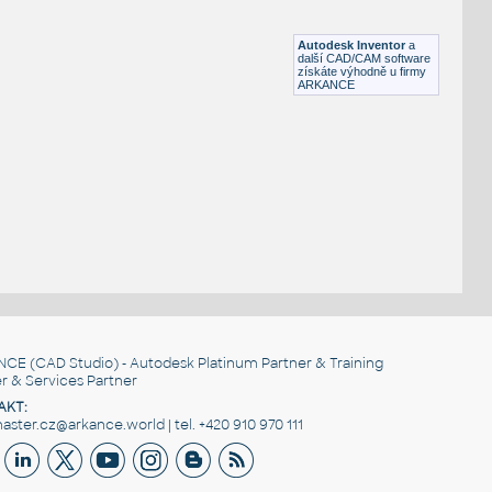
Lego 6629-Black
IPT
Plastové součásti
Autodesk Inventor
a
další CAD/CAM software
získáte výhodně u firmy
ARKANCE
NCE
(CAD Studio) - Autodesk Platinum Partner & Training
r & Services Partner
AKT:
ster.cz@arkance.world | tel. +420 910 970 111