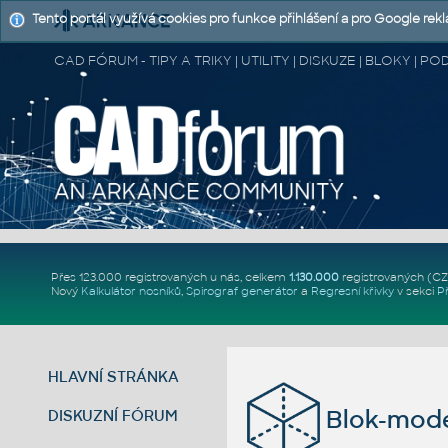
Tento portál využívá cookies pro funkce přihlášení a pro Google rek
CAD FÓRUM - TIPY A TRIKY | UTILITY | DISKUZE | BLOKY |
Přes 123.000 registrovaných u nás, celkem
1.130.000
registrovaných (C
Nový
Kalkulátor nosníků
,
Spirograf generátor
a
Regresní křivky
v sekci
P
HLAVNÍ STRÁNKA
Blok-mode
DISKUZNÍ FÓRUM