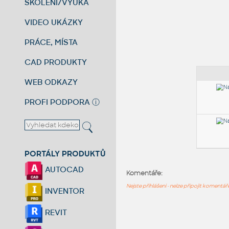
ŠKOLENÍ/VÝUKA
VIDEO UKÁZKY
PRÁCE, MÍSTA
CAD PRODUKTY
WEB ODKAZY
PROFI PODPORA
ⓘ
PORTÁLY PRODUKTŮ
AUTOCAD
Komentáře:
Nejste přihlášeni - nelze připojit komentá
INVENTOR
REVIT