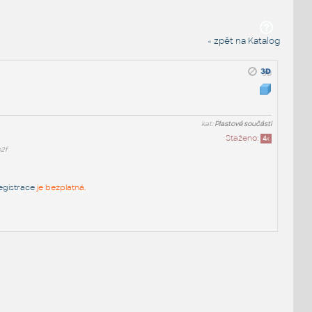
« zpět na Katalog
kat:
Plastové součásti
Staženo:
4
x
2f
egistrace
je bezplatná.