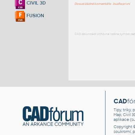
CIVIL 3D
Dosud žádné komentáře - buďte první
FUSION
CAD download: knihovna rodina symbol detai
CAD
fó
Tipy, triky
Map, Civil 
aplikace (
Copyright 
soukromí, 