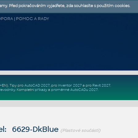
lamy. Před pokračováním vyjadřete, zda souhlasíte s použitím cookies.
 PODPORA | POMOC A RADY
Z+EN)
. Tipy pro
AutoCAD 2027
, pro
Inventor 2027
a pro
Revit 2027
.
řevodníky
.
Kompletní
příkazy
a
proměnné AutoCADu 2027
.
l: 6629-DkBlue
(Plastové součásti)