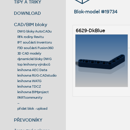
TIPY A TRIKY
Blok-model #19734
DOWNLOAD
CAD/BIM bloky
6629-DkBlue
DWG bloky AutoCADu
RFA rodiny Revitu
IPT součásti Inventoru
F3D součásti Fusion360
3D CAD modely
dynamické bloky DWG
top knihovny výrobců
knihovna AEC Data
knihovna RUG-CADstudio
knihovna WATG
knihovna TDCZ
knihovna BIMproject
PARTcommunity
--
přidat blok - upload
PŘEVODNÍKY