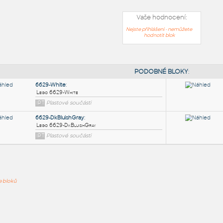
Vaše hodnocení:
Nejste přihlášeni - nemůžete
hodnotit blok
PODOB
6629-White
:
ře bloků
Lego 6629-White
IPT
Plastové součásti
6629-DkBluishGray
: