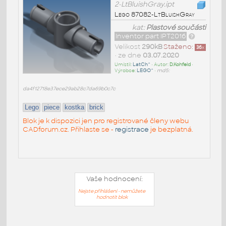
2-LtBluishGray.ipt
Lego 87082-LtBluishGray
kat:
Plastové součásti
Inventor part IPT2016
Velikost
290kB
Staženo:
36
x
• ze dne
03.07.2020
Umístil:
LatCh^
• Autor:
D.Kohfeld
•
Výrobce:
LEGO^
•
md5:
da4f12718e37ece29ab28c7da69b0c7c
Lego
piece
kostka
brick
Blok je k dispozici jen pro registrované členy webu
CADforum.cz. Přihlaste se -
registrace
je bezplatná.
Vaše hodnocení:
Nejste přihlášeni - nemůžete
hodnotit blok