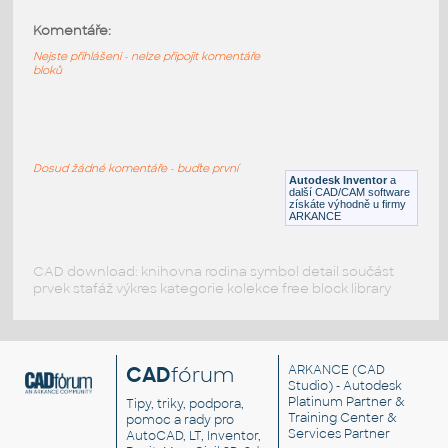
Komentáře:
10091-LtBluishGray
:
Lego 10091-LtBluishGray
Nejste přihlášeni - nelze připojit komentáře
bloků
IPT
Plastové součásti
10089-LtBluishGray
:
Lego 10089-LtBluishGray
Dosud žádné komentáře - buďte první
Autodesk Inventor
a
IPT
Plastové součásti
další CAD/CAM software
získáte výhodně u firmy
ARKANCE
CAD download: knihovna rodina symbol detail součást
prvek stafáž výkres kategorie kolekce free block library
CAD
fórum
ARKANCE
(CAD
Studio) - Autodesk
Platinum Partner &
Tipy, triky, podpora,
Training Center &
pomoc a rady pro
Services Partner
AutoCAD, LT, Inventor,