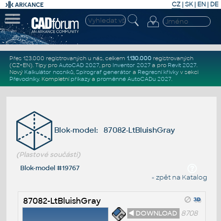
CZ
|
SK
|
EN
|
DE
Přes 123.000 registrovaných u nás, celkem
1.130.000
registrovaných
(CZ+EN)
. Tipy pro
AutoCAD 2027
, pro
Inventor 2027
a pro
Revit 2027
.
Nový
Kalkulátor nosníků
,
Spirograf generátor
a
Regresní křivky
v sekci
Převodníky
.
Kompletní
příkazy
a
proměnné AutoCADu 2027
.
Blok-model: 87082-LtBluishGray
(Plastové součásti)
Blok-model #19767
« zpět na Katalog
87082-LtBluishGray
◄ DOWNLOAD
8708