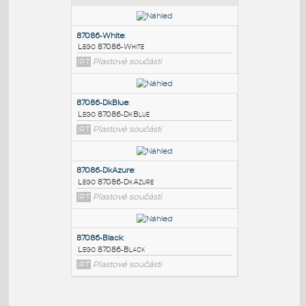
PODOBNÉ BLOKY
:
87086-White
:
Lego 87086-White
IPT
Plastové součásti
87086-DkBlue
:
Lego 87086-DkBlue
IPT
Plastové součásti