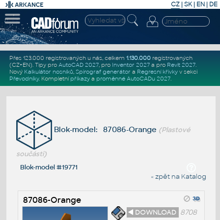
CZ
|
SK
|
EN
|
DE
Přes 123.000 registrovaných u nás, celkem
1.130.000
registrovaných
(CZ+EN)
. Tipy pro
AutoCAD 2027
, pro
Inventor 2027
a pro
Revit 2027
.
Nový
Kalkulátor nosníků
,
Spirograf generátor
a
Regresní křivky
v sekci
Převodníky
.
Kompletní
příkazy
a
proměnné AutoCADu 2027
.
Blok-model: 87086-Orange
(Plastové
součásti)
Blok-model #19771
« zpět na Katalog
87086-Orange
◄ DOWNLOAD
8708