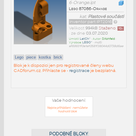
6-Orange.ipt
Lego 87086-Orange
kat:
Plastové součásti
Inventor part IPT2016
Velikost
994kB
Staženo:
10
x
• ze dne
03.07.2020
Umístil:
LatCh^
• Autor:
D.Kohfeld
•
Výrobce:
LEGO^
•
md5:
ef69931f0e1ef0581f38044d0738d6ae
Lego
piece
kostka
brick
Blok je k dispozici jen pro registrované členy webu
CADforum.cz. Přihlaste se -
registrace
je bezplatná.
Vaše hodnocení:
Nejste přihlášeni - nemůžete
hodnotit blok