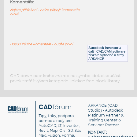
87086-DkAzure
:
Komentáře:
Lego 87086-DkAzure
Nejste přihlášeni - nelze připojit komentáře
bloků
IPT
Plastové součásti
87086-Black
:
Lego 87086-Black
Dosud žádné komentáře - buďte první
Autodesk Inventor
a
IPT
Plastové součásti
další CAD/CAM software
získáte výhodně u firmy
ARKANCE
CAD download: knihovna rodina symbol detail součást
prvek stafáž výkres kategorie kolekce free block library
CAD
fórum
ARKANCE
(CAD
Studio) - Autodesk
Platinum Partner &
Tipy, triky, podpora,
Training Center &
pomoc a rady pro
Services Partner
AutoCAD, LT, Inventor,
Revit, Map, Civil 3D, 3ds
KONTAKT:
Max, Fusion, Forma,