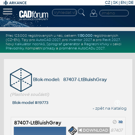
CZ
|
SK
|
EN
|
DE
Přes 123.000 registrovaných u nás, celkem
1.130.000
registrovaných
(CZ+EN)
. Tipy pro
AutoCAD 2027
, pro
Inventor 2027
a pro
Revit 2027
.
Nový
Kalkulátor nosníků
,
Spirograf generátor
a
Regresní křivky
v sekci
Převodníky
.
Kompletní
příkazy
a
proměnné AutoCADu 2027
.
Blok-model: 87407-LtBluishGray
(Plastové součásti)
Blok-model #19773
« zpět na Katalog
87407-LtBluishGray
◄ DOWNLOAD
87407