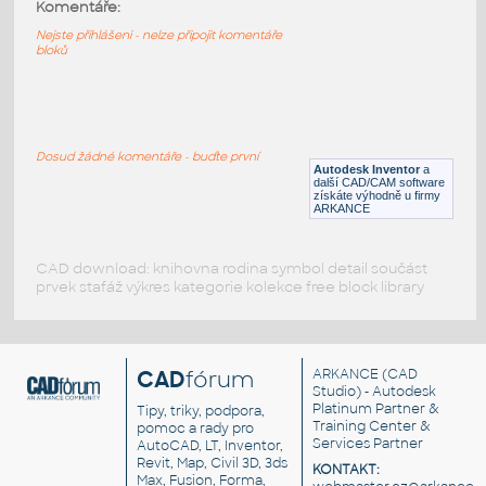
10091-LtBluishGray
:
Komentáře:
Lego 10091-LtBluishGray
Nejste přihlášeni - nelze připojit komentáře
bloků
IPT
Plastové součásti
10089-LtBluishGray
:
Lego 10089-LtBluishGray
Dosud žádné komentáře - buďte první
Autodesk Inventor
a
IPT
Plastové součásti
další CAD/CAM software
získáte výhodně u firmy
ARKANCE
CAD download: knihovna rodina symbol detail součást
prvek stafáž výkres kategorie kolekce free block library
CAD
fórum
ARKANCE
(CAD
Studio) - Autodesk
Platinum Partner &
Tipy, triky, podpora,
Training Center &
pomoc a rady pro
Services Partner
AutoCAD, LT, Inventor,
Revit, Map, Civil 3D, 3ds
KONTAKT:
Max, Fusion, Forma,