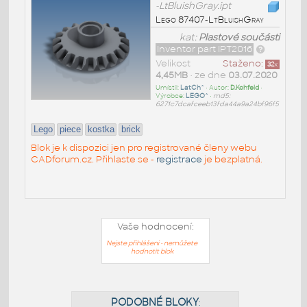
-LtBluishGray.ipt
Lego 87407-LtBluishGray
kat:
Plastové součásti
Inventor part IPT2016
Velikost
Staženo:
32
x
4,45MB
• ze dne
03.07.2020
Umístil:
LatCh^
• Autor:
D.Kohfeld
•
Výrobce:
LEGO^
•
md5:
6271c7dcafceeb13fda44a9a24bf96f5
Lego
piece
kostka
brick
Blok je k dispozici jen pro registrované členy webu
CADforum.cz. Přihlaste se -
registrace
je bezplatná.
Vaše hodnocení:
Nejste přihlášeni - nemůžete
hodnotit blok