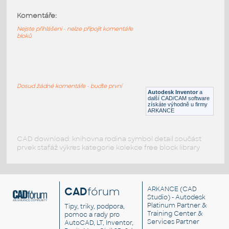
Komentáře:
10091-LtBluishGray
:
Lego 10091-LtBluishGray
Nejste přihlášeni - nelze připojit komentáře
bloků
IPT
Plastové součásti
10089-LtBluishGray
:
Lego 10089-LtBluishGray
Dosud žádné komentáře - buďte první
Autodesk Inventor
a
IPT
Plastové součásti
další CAD/CAM software
získáte výhodně u firmy
ARKANCE
CAD download: knihovna rodina symbol detail součást
prvek stafáž výkres kategorie kolekce free block library
CAD
fórum
ARKANCE
(CAD
Studio) - Autodesk
Platinum Partner &
Tipy, triky, podpora,
Training Center &
pomoc a rady pro
Services Partner
AutoCAD, LT, Inventor,