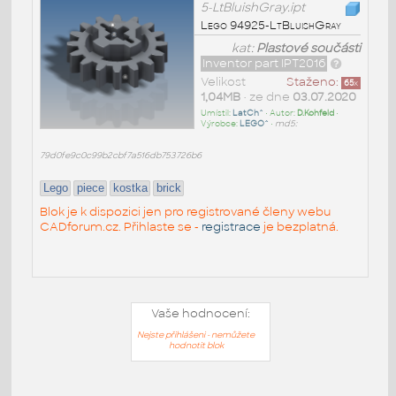
5-LtBluishGray.ipt
Lego 94925-LtBluishGray
kat:
Plastové součásti
Inventor part IPT2016
Velikost
Staženo:
65
x
1,04MB
• ze dne
03.07.2020
Umístil:
LatCh^
• Autor:
D.Kohfeld
•
Výrobce:
LEGO^
•
md5:
79d0fe9c0c99b2cbf7a516db753726b6
Lego
piece
kostka
brick
Blok je k dispozici jen pro registrované členy webu
CADforum.cz. Přihlaste se -
registrace
je bezplatná.
Vaše hodnocení:
Nejste přihlášeni - nemůžete
hodnotit blok