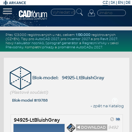
CZ
|
SK
|
EN
|
DE
Přes 123.000 registrovaných u nás, celkem
1.130.000
registrovaných
(CZ+EN)
. Tipy pro
AutoCAD 2027
, pro
Inventor 2027
a pro
Revit 2027
.
Nový
Kalkulátor nosníků
,
Spirograf generátor
a
Regresní křivky
v sekci
Převodníky
.
Kompletní
příkazy
a
proměnné AutoCADu 2027
.
Blok-model: 94925-LtBluishGray
(Plastové součásti)
Blok-model #19788
« zpět na Katalog
94925-LtBluishGray
◄ DOWNLOAD
9492