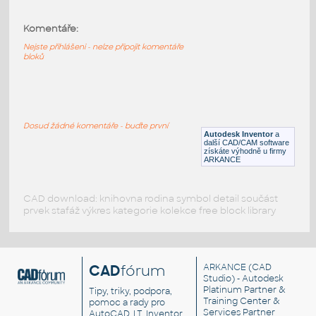
Komentáře:
10091-LtBluishGray
:
Lego 10091-LtBluishGray
Nejste přihlášeni - nelze připojit komentáře
bloků
IPT
Plastové součásti
10089-LtBluishGray
:
Dosud žádné komentáře - buďte první
Lego 10089-LtBluishGray
Autodesk Inventor
a
další CAD/CAM software
IPT
Plastové součásti
získáte výhodně u firmy
ARKANCE
CAD download: knihovna rodina symbol detail součást
prvek stafáž výkres kategorie kolekce free block library
CAD
fórum
ARKANCE
(CAD
Studio) - Autodesk
Platinum Partner &
Tipy, triky, podpora,
Training Center &
pomoc a rady pro
Services Partner
AutoCAD, LT, Inventor,