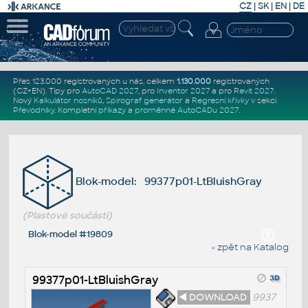
CZ
|
SK
|
EN
|
DE
Přes 123.000 registrovaných u nás, celkem
1.130.000
registrovaných
(CZ+EN)
. Tipy pro
AutoCAD 2027
, pro
Inventor 2027
a pro
Revit 2027
.
Nový
Kalkulátor nosníků
,
Spirograf generátor
a
Regresní křivky
v sekci
Převodníky
.
Kompletní
příkazy
a
proměnné AutoCADu 2027
.
Blok-model: 99377p01-LtBluishGray
(Plastové součásti)
Blok-model #19809
« zpět na Katalog
99377p01-LtBluishGray
◄ DOWNLOAD
9937