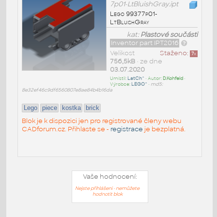
7p01-LtBluishGray.ipt
Lego 99377p01-
LtBluishGray
kat:
Plastové součásti
Inventor part IPT2016
Velikost
Staženo:
7
x
756,5kB
• ze dne
03.07.2020
Umístil:
LatCh^
• Autor:
D.Kohfeld
•
Výrobce:
LEGO^
•
md5:
8e32ef46c9df6560807e8ae84b4b16da
Lego
piece
kostka
brick
Blok je k dispozici jen pro registrované členy webu
CADforum.cz. Přihlaste se -
registrace
je bezplatná.
Vaše hodnocení:
Nejste přihlášeni - nemůžete
hodnotit blok