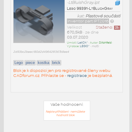
-LtBluishGray.ipt
Lego 99391-LtBluishGray
kat:
Plastové součásti
Inventor part IPT2016
Velikost
Staženo:
25
x
670,5kB
• ze dne
03.07.2020
Umístil:
LatCh^
• Autor:
D.Kohfeld
•
Výrobce:
LEGO^
•
md5:
2d93bc2beec180d2d4964261367b9ee4
Lego
piece
kostka
brick
Blok je k dispozici jen pro registrované členy webu
CADforum.cz. Přihlaste se -
registrace
je bezplatná.
Vaše hodnocení:
Nejste přihlášeni - nemůžete
hodnotit blok