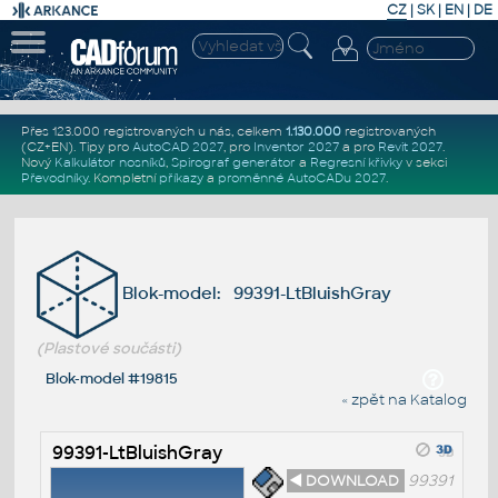
CZ
|
SK
|
EN
|
DE
Přes 123.000 registrovaných u nás, celkem
1.130.000
registrovaných
(CZ+EN)
. Tipy pro
AutoCAD 2027
, pro
Inventor 2027
a pro
Revit 2027
.
Nový
Kalkulátor nosníků
,
Spirograf generátor
a
Regresní křivky
v sekci
Převodníky
.
Kompletní
příkazy
a
proměnné AutoCADu 2027
.
Blok-model: 99391-LtBluishGray
(Plastové součásti)
Blok-model #19815
« zpět na Katalog
99391-LtBluishGray
◄ DOWNLOAD
99391