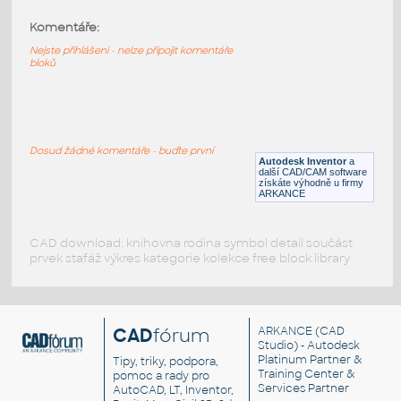
Komentáře:
10091-LtBluishGray
:
Lego 10091-LtBluishGray
Nejste přihlášeni - nelze připojit komentáře
bloků
IPT
Plastové součásti
10089-LtBluishGray
:
Lego 10089-LtBluishGray
Dosud žádné komentáře - buďte první
Autodesk Inventor
a
IPT
Plastové součásti
další CAD/CAM software
získáte výhodně u firmy
ARKANCE
CAD download: knihovna rodina symbol detail součást
prvek stafáž výkres kategorie kolekce free block library
CAD
fórum
ARKANCE
(CAD
Studio) - Autodesk
Platinum Partner &
Tipy, triky, podpora,
Training Center &
pomoc a rady pro
Services Partner
AutoCAD, LT, Inventor,