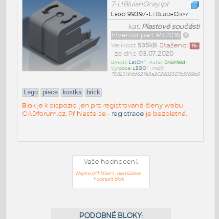
7-LtBluishGray.ipt
Lego 99397-LtBluishGray
kat:
Plastové součásti
Inventor part IPT2016
Velikost
535kB
Staženo:
15
x
• ze dne
03.07.2020
Umístil:
LatCh^
• Autor:
D.Kohfeld
•
Výrobce:
LEGO^
•
md5:
75023191bf627a5a202982587b5f89b0
Lego
piece
kostka
brick
Blok je k dispozici jen pro registrované členy webu
CADforum.cz. Přihlaste se -
registrace
je bezplatná.
Vaše hodnocení:
Nejste přihlášeni - nemůžete
hodnotit blok