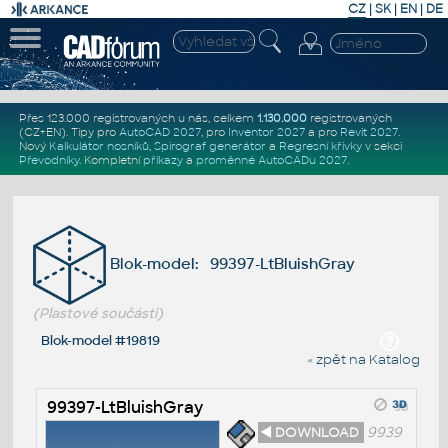
CZ
|
SK
|
EN
|
DE
Přes 123.000 registrovaných u nás, celkem
1.130.000
registrovaných
(CZ+EN)
. Tipy pro
AutoCAD 2027
, pro
Inventor 2027
a pro
Revit 2027
.
Nový
Kalkulátor nosníků
,
Spirograf generátor
a
Regresní křivky
v sekci
Převodníky
.
Kompletní
příkazy
a
proměnné AutoCADu 2027
.
Blok-model: 99397-LtBluishGray
(Plastové součásti)
Blok-model #19819
« zpět na Katalog
99397-LtBluishGray
◄ DOWNLOAD
9939