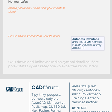
10091-LtBluishGray
:
Komentáře:
Lego 10091-LtBluishGray
Nejste přihlášeni - nelze připojit komentáře
bloků
IPT
Plastové součásti
10089-LtBluishGray
:
Lego 10089-LtBluishGray
Dosud žádné komentáře - buďte první
Autodesk Inventor
a
IPT
Plastové součásti
další CAD/CAM software
získáte výhodně u firmy
ARKANCE
CAD download: knihovna rodina symbol detail součást
prvek stafáž výkres kategorie kolekce free block library
CAD
fórum
ARKANCE
(CAD
Studio) - Autodesk
Platinum Partner &
Tipy, triky, podpora,
Training Center &
pomoc a rady pro
Services Partner
AutoCAD, LT, Inventor,
Revit, Map, Civil 3D, 3ds
KONTAKT:
Max, Fusion, Forma,