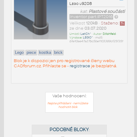
Lego u9208
kat:
Plastové součásti
Inventor part IPT2016
Velikost
120kB
•
Staženo:
7
x
ze dne
03.07.2020
Umístil:
LatCh^
• Autor:
D.Kohfeld
•
Výrobce:
LEGO^
•
md5:
b1e10ae47a27bc5be1103389cf25f351
Lego
piece
kostka
brick
Blok je k dispozici jen pro registrované členy webu
CADforum.cz. Přihlaste se -
registrace
je bezplatná.
Vaše hodnocení:
Nejste přihlášeni - nemůžete
hodnotit blok