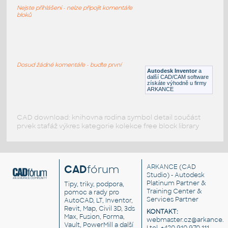
Lego 00data
Nejste přihlášeni - nelze připojit komentáře
IPT
Plastové součásti
bloků
#data
:
Lego #data
Dosud žádné komentáře - buďte první
Autodesk Inventor
a
IPT
Plastové součásti
další CAD/CAM software
získáte výhodně u firmy
ARKANCE
CAD download: knihovna rodina symbol detail součást
prvek stafáž výkres kategorie kolekce free block library
CAD
fórum
ARKANCE
(CAD
Studio) - Autodesk
Platinum Partner &
Tipy, triky, podpora,
Training Center &
pomoc a rady pro
Services Partner
AutoCAD, LT, Inventor,
Revit, Map, Civil 3D, 3ds
KONTAKT:
Max, Fusion, Forma,
webmaster.cz@arkance.w
Vault, PowerMill a další