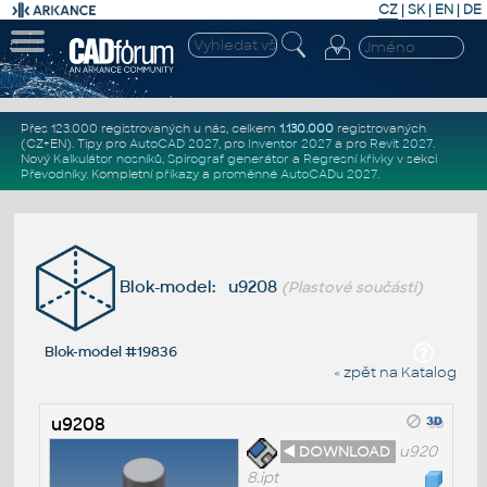
CZ
|
SK
|
EN
|
DE
Přes 123.000 registrovaných u nás, celkem
1.130.000
registrovaných
(CZ+EN)
. Tipy pro
AutoCAD 2027
, pro
Inventor 2027
a pro
Revit 2027
.
Nový
Kalkulátor nosníků
,
Spirograf generátor
a
Regresní křivky
v sekci
Převodníky
.
Kompletní
příkazy
a
proměnné AutoCADu 2027
.
Blok-model: u9208
(Plastové součásti)
Blok-model #19836
« zpět na Katalog
u9208
◄ DOWNLOAD
u920
8.ipt