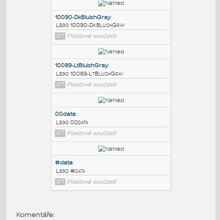
PODOBNÉ BLOKY
:
10090-DkBluishGray
:
Lego 10090-DkBluishGray
IPT
Plastové součásti
10089-LtBluishGray
:
Lego 10089-LtBluishGray
IPT
Plastové součásti
00data
:
Komentáře: