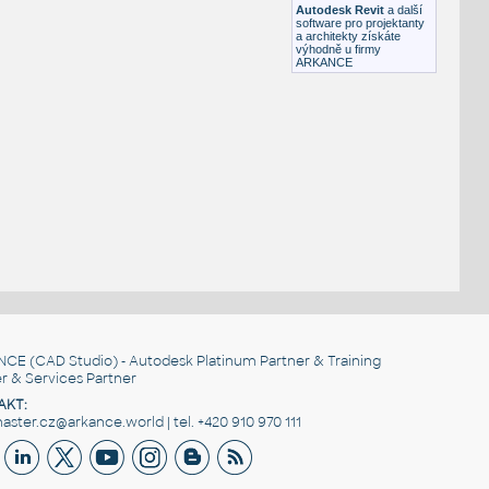
Autodesk Revit
a další
software pro projektanty
a architekty získáte
výhodně u firmy
ARKANCE
NCE
(CAD Studio) - Autodesk Platinum Partner & Training
r & Services Partner
AKT:
ster.cz@arkance.world | tel. +420 910 970 111