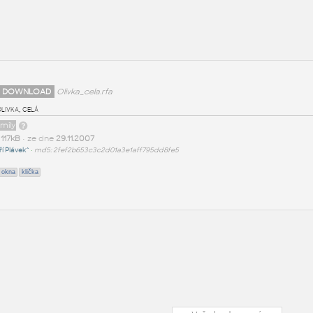
 DOWNLOAD
Olivka_cela.rfa
livka, celá
amily
t
117kB
• ze dne
29.11.2007
iří Plávek^
•
md5: 2fef2b653c3c2d01a3e1aff795dd8fe5
okna
klička