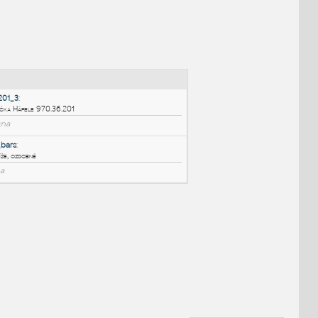
NÉ BLOKY
:
970_36_201_3
:
Okenní klička Häfele 970.36.201
DWG
Okna
Window_bars
:
Okenní mříže, ozdobné
RFA
Okna