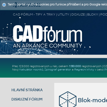
Tento portál využívá cookies pro funkce přihlášení a pro Google rek
CAD FÓRUM - TIPY A TRIKY | UTILITY | DISKUZE | BLOKY |
Přes 123.000 registrovaných u nás, celkem
1.130.000
registrovaných (C
Nový
Kalkulátor nosníků
,
Spirograf generátor
a
Regresní křivky
v sekci
P
HLAVNÍ STRÁNKA
Blok-mode
DISKUZNÍ FÓRUM