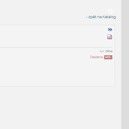
« zpět na Katalog
kat:
Okna
Staženo:
965
x