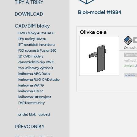
TIPY A TRIKY
Blok-model #1984
DOWNLOAD
CAD/BIM bloky
Olivka cela
DWG bloky AutoCADu
RFA rodiny Revitu
◄
IPT součásti Inventoru
Okenní o
F3D součásti Fusion360
Revit f
3D CAD modely
Velikos
dynamické bloky DWG
Umístil:
J
top knihovny výrobců
knihovna AEC Data
otvírání
knihovna RUG-CADstudio
knihovna WATG
knihovna TDCZ
knihovna BIMproject
PARTcommunity
--
přidat blok - upload
PŘEVODNÍKY