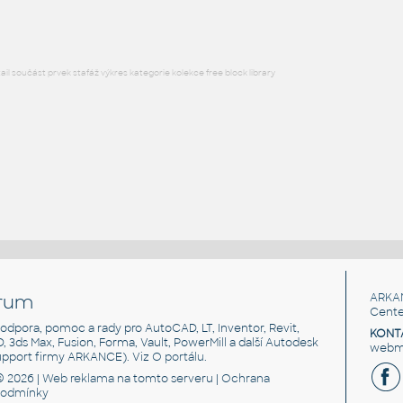
l součást prvek stafáž výkres kategorie kolekce free block library
rum
ARKA
Cente
, podpora, pomoc a rady pro AutoCAD, LT, Inventor, Revit,
KONT
3D, 3ds Max, Fusion, Forma, Vault, PowerMill a další Autodesk
webma
support firmy ARKANCE). Viz
O portálu
.
© 2026 |
Web reklama
na tomto serveru |
Ochrana
podmínky