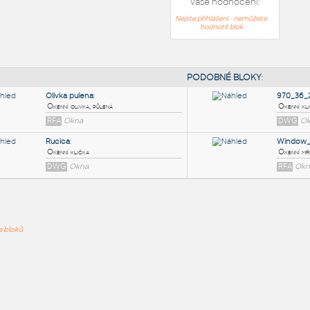
Vaše hodnocení:
Nejste přihlášeni - nemůžete
hodnotit blok
PODOB
Olivka pulena
:
ře bloků
Okenní olivka, půlená
RFA
Okna
Rucica
:
Okenní klička
DWG
Okna