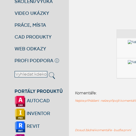
ŠKOLENÍ/VÝUKA
VIDEO UKÁZKY
PRÁCE, MÍSTA
CAD PRODUKTY
WEB ODKAZY
PROFI PODPORA
ⓘ
PORTÁLY PRODUKTŮ
Komentáře:
AUTOCAD
Nejste přihlášeni - nelze připojit komentá
INVENTOR
REVIT
Dosud žádné komentáře - buďte první