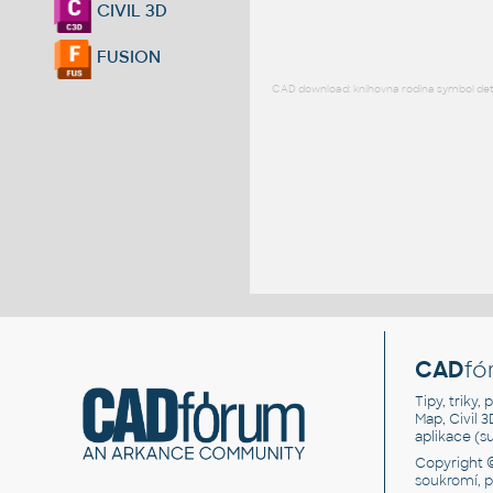
CIVIL 3D
FUSION
CAD download: knihovna rodina symbol detai
CAD
fó
Tipy, triky
Map, Civil 
aplikace (
Copyright 
soukromí, 