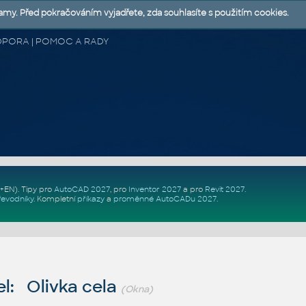
lamy. Před pokračováním vyjadřete, zda souhlasíte s použitím cookies.
 PODPORA | POMOC A RADY
Z+EN)
. Tipy pro
AutoCAD 2027
, pro
Inventor 2027
a pro
Revit 2027
.
řevodníky
.
Kompletní
příkazy
a
proměnné AutoCADu 2027
.
l: Olivka cela
(Okna)