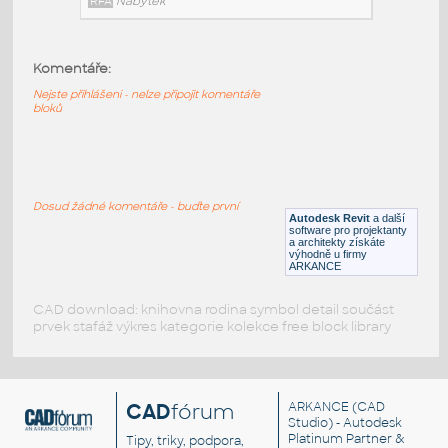
RFA
Nábytek
Komentáře:
Moventi_OffcDsks_Cabina_StudyBooth_Opposite
:
Nejste přihlášeni - nelze připojit komentáře
Moventi OffcDsks Cabina StudyBooth Opposite
bloků
RFA
Nábytek
Moventi_OffcDsks_Cabina_StudyBooth_Double
:
Dosud žádné komentáře - buďte první
Moventi OffcDsks Cabina StudyBooth Double
Autodesk Revit
a další
software pro projektanty
RFA
Nábytek
a architekty získáte
výhodně u firmy
ARKANCE
CAD download: knihovna rodina symbol detail součást
prvek stafáž výkres kategorie kolekce free block library
CAD
fórum
ARKANCE
(CAD
Studio) - Autodesk
Platinum Partner &
Tipy, triky, podpora,