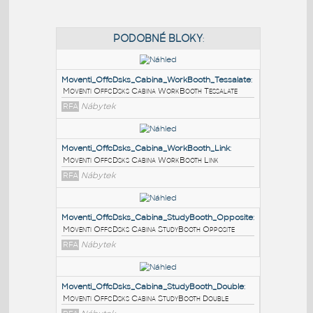
PODOBNÉ BLOKY
:
Moventi_OffcDsks_Cabina_WorkBooth_Tessalate
:
Moventi OffcDsks Cabina WorkBooth Tessalate
RFA
Nábytek
Moventi_OffcDsks_Cabina_WorkBooth_Link
:
Moventi OffcDsks Cabina WorkBooth Link