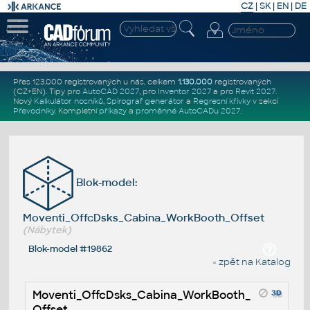
CZ
|
SK
|
EN
|
DE
Přes 123.000 registrovaných u nás, celkem
1.130.000
registrovaných
(CZ+EN)
. Tipy pro
AutoCAD 2027
, pro
Inventor 2027
a pro
Revit 2027
.
Nový
Kalkulátor nosníků
,
Spirograf generátor
a
Regresní křivky
v sekci
Převodníky
.
Kompletní
příkazy
a
proměnné AutoCADu 2027
.
Blok-model:
Moventi_OffcDsks_Cabina_WorkBooth_Offset
(Nábytek)
Blok-model #19862
« zpět na Katalog
Moventi_OffcDsks_Cabina_WorkBooth_
Offset