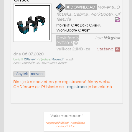
◄ DOWNLOAD
Moventi_O
ffcDsks_Cabina_WorkBooth_Of
fset.rfa
Moventi OffcDsks Cabina
WorkBooth Offset
Revit family
kat:
Nábytek
RVT2015
Velikost
2,1MB
• ze
Staženo:
6
x
dne
06.07.2020
Umístil:
OPlavek^
• Výrobce:
Moventi^
•
md5:
bca228819f7f159d23102b3e998dc80e
nábytek
moventi
Blok je k dispozici jen pro registrované členy webu
CADforum.cz. Přihlaste se -
registrace
je bezplatná.
Vaše hodnocení:
Nejste přihlášeni - nemůžete
hodnotit blok