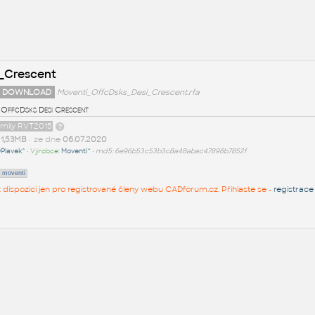
_Crescent
 DOWNLOAD
Moventi_OffcDsks_Desi_Crescent.rfa
 OffcDsks Desi Crescent
amily RVT2015
t
1,53MB
• ze dne
06.07.2020
Plavek^
• Výrobce:
Moventi^
•
md5: 6e96b53c53b3c8a48abac47898b7852f
moventi
 k dispozici jen pro registrované členy webu CADforum.cz. Přihlaste se -
registrace