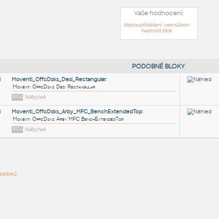
Vaše hodnocení:
Nejste přihlášeni - nemůžete
hodnotit blok
PODOB
Moventi_OffcDsks_Desi_Rectangular
:
ře bloků
Moventi OffcDsks Desi Rectangular
RFA
Nábytek
Moventi_OffcDsks_Arby_MFC_BenchExtendedTop
:
Moventi OffcDsks Arby MFC BenchExtendedTop