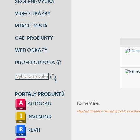
ŠKOLENÍ/VÝUKA
VIDEO UKÁZKY
PRÁCE, MÍSTA
CAD PRODUKTY
WEB ODKAZY
PROFI PODPORA
ⓘ
PORTÁLY PRODUKTŮ
AUTOCAD
Komentáře:
Nejste přihlášeni - nelze připojit komentá
INVENTOR
REVIT