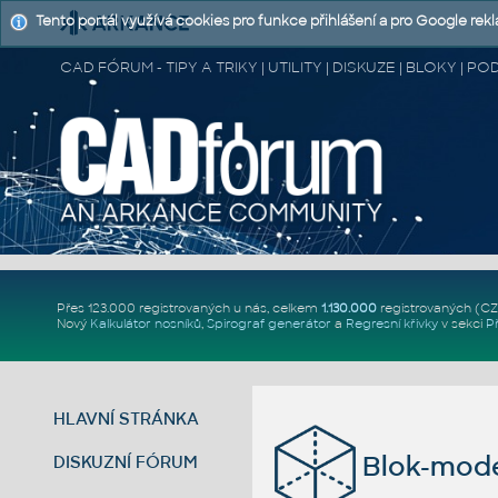
Tento portál využívá cookies pro funkce přihlášení a pro Google rek
CAD FÓRUM - TIPY A TRIKY | UTILITY | DISKUZE | BLOKY |
Přes 123.000 registrovaných u nás, celkem
1.130.000
registrovaných (C
Nový
Kalkulátor nosníků
,
Spirograf generátor
a
Regresní křivky
v sekci
P
HLAVNÍ STRÁNKA
Blok-mode
DISKUZNÍ FÓRUM