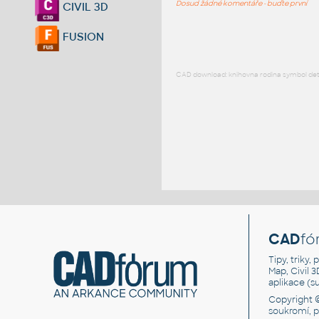
Dosud žádné komentáře - buďte první
CIVIL 3D
FUSION
CAD download: knihovna rodina symbol detai
CAD
fó
Tipy, triky
Map, Civil 
aplikace (
Copyright 
soukromí, 