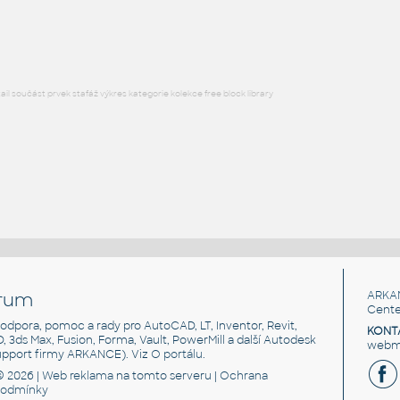
RFA
Nábytek
l součást prvek stafáž výkres kategorie kolekce free block library
rum
ARKA
Cente
, podpora, pomoc a rady pro AutoCAD, LT, Inventor, Revit,
KONT
3D, 3ds Max, Fusion, Forma, Vault, PowerMill a další Autodesk
webma
support firmy ARKANCE). Viz
O portálu
.
© 2026 |
Web reklama
na tomto serveru |
Ochrana
podmínky