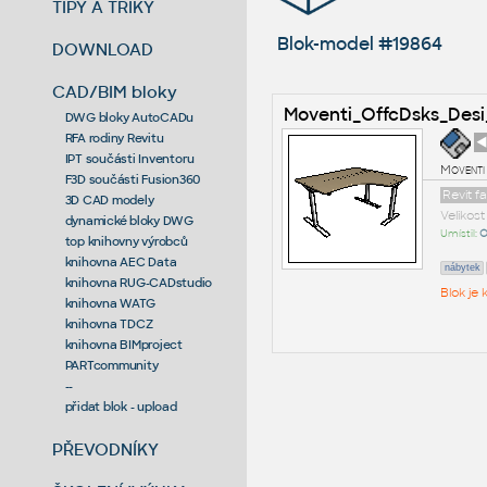
TIPY A TRIKY
Blok-model #19864
DOWNLOAD
CAD/BIM bloky
Moventi_OffcDsks_Desi
DWG bloky AutoCADu
RFA rodiny Revitu
◄
IPT součásti Inventoru
Moventi
F3D součásti Fusion360
Revit f
3D CAD modely
Velikos
dynamické bloky DWG
Umístil:
O
top knihovny výrobců
knihovna AEC Data
nábytek
knihovna RUG-CADstudio
Blok je
knihovna WATG
knihovna TDCZ
knihovna BIMproject
PARTcommunity
--
přidat blok - upload
PŘEVODNÍKY