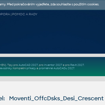
lamy. Před pokračováním vyjadřete, zda souhlasíte s použitím cookies.
 PODPORA | POMOC A RADY
Z+EN)
. Tipy pro
AutoCAD 2027
, pro
Inventor 2027
a pro
Revit 2027
.
řevodníky
.
Kompletní
příkazy
a
proměnné AutoCADu 2027
.
l: Moventi_OffcDsks_Desi_Crescen