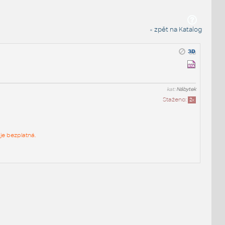
« zpět na Katalog
kat:
Nábytek
Staženo:
2
x
je bezplatná.