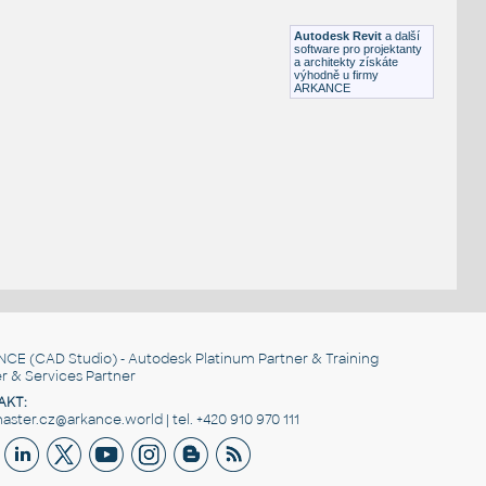
RFA
Nábytek
Autodesk Revit
a další
software pro projektanty
a architekty získáte
výhodně u firmy
ARKANCE
NCE
(CAD Studio) - Autodesk Platinum Partner & Training
r & Services Partner
AKT:
ster.cz@arkance.world | tel. +420 910 970 111