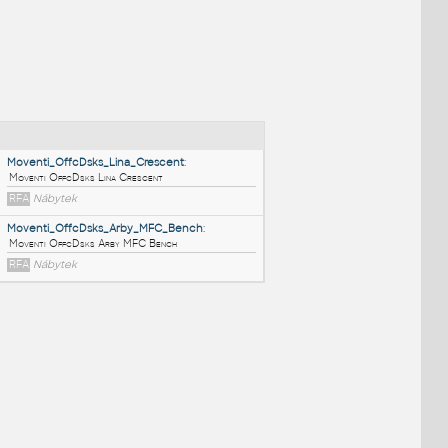
NÉ BLOKY
:
Moventi_OffcDsks_Lina_Crescent
:
Moventi OffcDsks Lina Crescent
RFA
Nábytek
Moventi_OffcDsks_Arby_MFC_Bench
:
Moventi OffcDsks Arby MFC Bench