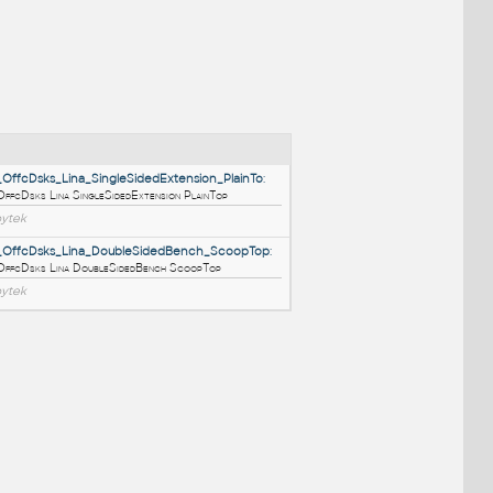
NÉ BLOKY
:
Moventi_OffcDsks_Lina_SingleSidedExtension_PlainTo
:
Moventi OffcDsks Lina SingleSidedExtension PlainTop
RFA
Nábytek
Moventi_OffcDsks_Lina_DoubleSidedBench_ScoopTop
Moventi OffcDsks Lina DoubleSidedBench ScoopTop