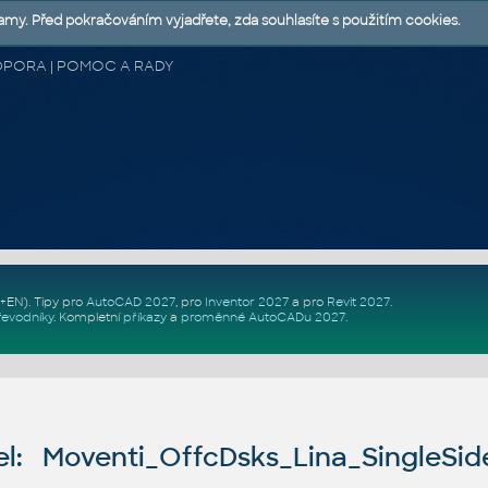
lamy. Před pokračováním vyjadřete, zda souhlasíte s použitím cookies.
 PODPORA | POMOC A RADY
Z+EN)
. Tipy pro
AutoCAD 2027
, pro
Inventor 2027
a pro
Revit 2027
.
řevodníky
.
Kompletní
příkazy
a
proměnné AutoCADu 2027
.
l: Moventi_OffcDsks_Lina_SingleSi