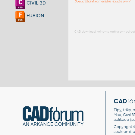
Dosud žádné komentáře - buďte první
CIVIL 3D
FUSION
CAD download: knihovna rodina symbol detai
CAD
fó
Tipy, triky
Map, Civil 
aplikace (
Copyright 
soukromí, 