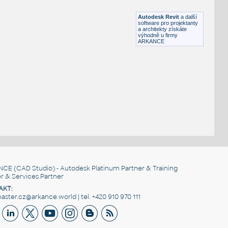
RFA
Nábytek
Autodesk Revit
a další
software pro projektanty
a architekty získáte
výhodně u firmy
ARKANCE
NCE
(CAD Studio) - Autodesk Platinum Partner & Training
r & Services Partner
AKT:
ster.cz@arkance.world | tel. +420 910 970 111