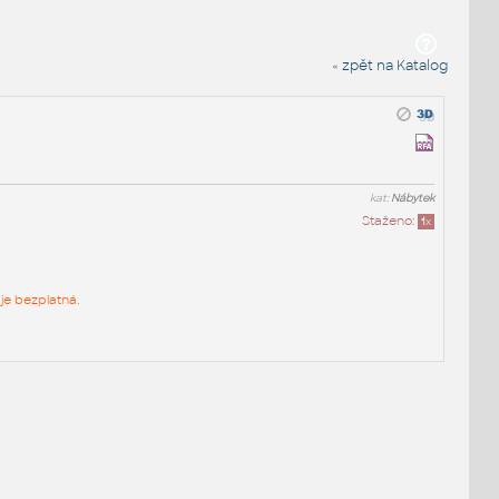
« zpět na Katalog
kat:
Nábytek
Staženo:
1
x
je bezplatná.