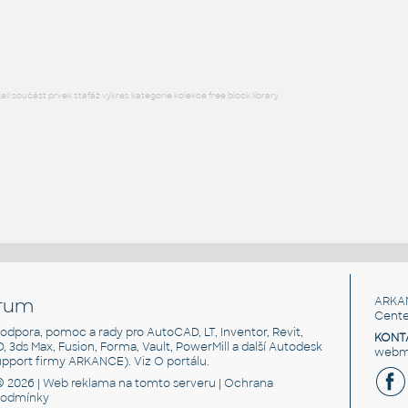
RFA
Nábytek
l součást prvek stafáž výkres kategorie kolekce free block library
rum
ARKA
Cente
, podpora, pomoc a rady pro AutoCAD, LT, Inventor, Revit,
KONT
3D, 3ds Max, Fusion, Forma, Vault, PowerMill a další Autodesk
webma
support firmy ARKANCE). Viz
O portálu
.
© 2026 |
Web reklama
na tomto serveru |
Ochrana
podmínky