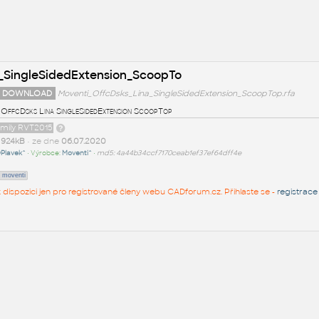
_SingleSidedExtension_ScoopTo
 DOWNLOAD
Moventi_OffcDsks_Lina_SingleSidedExtension_ScoopTop.rfa
 OffcDsks Lina SingleSidedExtension ScoopTop
amily RVT2015
t
924kB
• ze dne
06.07.2020
Plavek^
• Výrobce:
Moventi^
•
md5: 4a44b34ccf7170ceab1ef37ef64dff4e
moventi
 k dispozici jen pro registrované členy webu CADforum.cz. Přihlaste se -
registrace