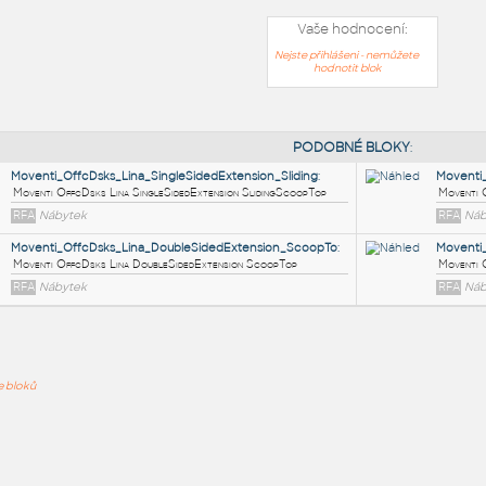
Vaše hodnocení:
Nejste přihlášeni - nemůžete
hodnotit blok
PODOB
Moventi_OffcDsks_Lina_SingleSidedExtension_Sliding
:
ře bloků
Moventi OffcDsks Lina SingleSidedExtension SlidingScoopTop
RFA
Nábytek
Moventi_OffcDsks_Lina_DoubleSidedExtension_ScoopTo
:
Moventi OffcDsks Lina DoubleSidedExtension ScoopTop