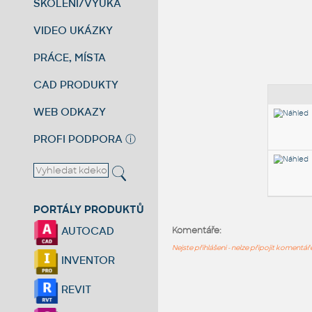
ŠKOLENÍ/VÝUKA
VIDEO UKÁZKY
PRÁCE, MÍSTA
CAD PRODUKTY
WEB ODKAZY
PROFI PODPORA
ⓘ
PORTÁLY PRODUKTŮ
AUTOCAD
Komentáře:
Nejste přihlášeni - nelze připojit komentá
INVENTOR
REVIT