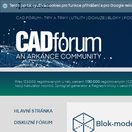
Tento portál využívá cookies pro funkce přihlášení a pro Google rek
CAD FÓRUM - TIPY A TRIKY | UTILITY | DISKUZE | BLOKY |
Přes 123.000 registrovaných u nás, celkem
1.130.000
registrovaných (C
Nový
Kalkulátor nosníků
,
Spirograf generátor
a
Regresní křivky
v sekci
P
HLAVNÍ STRÁNKA
Blok-mode
DISKUZNÍ FÓRUM