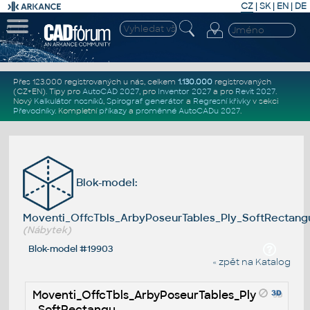
CZ
|
SK
|
EN
|
DE
Přes 123.000 registrovaných u nás, celkem
1.130.000
registrovaných
(CZ+EN)
. Tipy pro
AutoCAD 2027
, pro
Inventor 2027
a pro
Revit 2027
.
Nový
Kalkulátor nosníků
,
Spirograf generátor
a
Regresní křivky
v sekci
Převodníky
.
Kompletní
příkazy
a
proměnné AutoCADu 2027
.
Blok-model:
Moventi_OffcTbls_ArbyPoseurTables_Ply_SoftRectang
(Nábytek)
Blok-model #19903
« zpět na Katalog
Moventi_OffcTbls_ArbyPoseurTables_Ply
_SoftRectangu