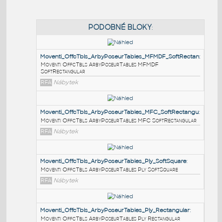
PODOBNÉ BLOKY
:
Moventi_OffcTbls_ArbyPoseurTables_MFMDF_SoftRe
Moventi OffcTbls ArbyPoseurTables MFMDF
SoftRectangular
RFA
Nábytek
Moventi_OffcTbls_ArbyPoseurTables_MFC_SoftRect
Moventi OffcTbls ArbyPoseurTables MFC SoftRectangu