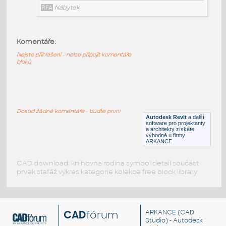
RFA
Nábytek
Komentáře:
Moventi_OffcTbls_ArbyPoseurTables_Ply_SoftSquare
:
Nejste přihlášeni - nelze připojit komentáře
Moventi OffcTbls ArbyPoseurTables Ply SoftSquare
bloků
RFA
Nábytek
Moventi_OffcTbls_ArbyPoseurTables_Ply_Rectangula
Dosud žádné komentáře - buďte první
Moventi OffcTbls ArbyPoseurTables Ply Rectangular
Autodesk Revit
a další
software pro projektanty
RFA
Nábytek
a architekty získáte
výhodně u firmy
ARKANCE
CAD download: knihovna rodina symbol detail součást
prvek stafáž výkres kategorie kolekce free block library
CAD
fórum
ARKANCE
(CAD
Studio) - Autodesk