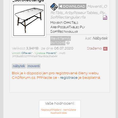
◄ DOWNLOAD
Moventi_O
ffcTbls_ArbyPoseurTables_Ply_
SoftRectangular.rfa
Moventi OffcTbls
ArbyPoseurTables Ply
SoftRectangular
Revit family
kat:
Nábytek
RVT2015
Velikost
3,94MB
• ze dne
06.07.2020
Staženo:
4
x
Umístil:
OPlavek^
• Výrobce:
Moventi^
•
md5:
3ff0bd8532ffff41a971ba160a3fab44
nábytek
moventi
Blok je k dispozici jen pro registrované členy webu
CADforum.cz. Přihlaste se -
registrace
je bezplatná.
Vaše hodnocení:
Nejste přihlášeni - nemůžete
hodnotit blok