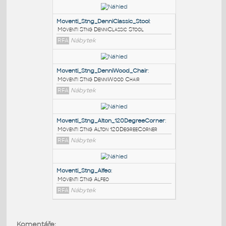
PODOBNÉ BLOKY
:
Moventi_Stng_DenniClassic_Stool
:
Moventi Stng DenniClassic Stool
RFA
Nábytek
Moventi_Stng_DenniWood_Chair
:
Moventi Stng DenniWood Chair
RFA
Nábytek
Moventi_Stng_Alton_120DegreeCorner
:
Komentáře: