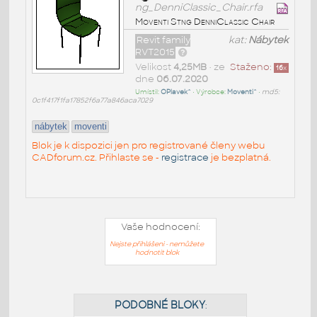
ng_DenniClassic_Chair.rfa
Moventi Stng DenniClassic Chair
Revit family
kat:
Nábytek
RVT2015
Velikost
4,25MB
• ze
Staženo:
16
x
dne
06.07.2020
Umístil:
OPlavek^
• Výrobce:
Moventi^
•
md5:
0c1f417f1fa17852f6a77a846aca7029
nábytek
moventi
Blok je k dispozici jen pro registrované členy webu
CADforum.cz. Přihlaste se -
registrace
je bezplatná.
Vaše hodnocení:
Nejste přihlášeni - nemůžete
hodnotit blok