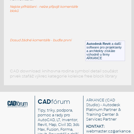
Moventi Stng Alton 120DegreeCorner
Nejste přihlášeni - nelze připojit komentáře
RFA
Nábytek
bloků
Moventi_Stng_Alfeo
:
Moventi Stng Alfeo
Dosud žádné komentáře - buďte první
Autodesk Revit
a další
RFA
Nábytek
software pro projektanty
a architekty získáte
výhodně u firmy
ARKANCE
CAD download: knihovna rodina symbol detail součást
prvek stafáž výkres kategorie kolekce free block library
CAD
fórum
ARKANCE
(CAD
Studio) - Autodesk
Platinum Partner &
Tipy, triky, podpora,
Training Center &
pomoc a rady pro
Services Partner
AutoCAD, LT, Inventor,
Revit, Map, Civil 3D, 3ds
KONTAKT:
Max, Fusion, Forma,
webmaster.cz@arkance.w