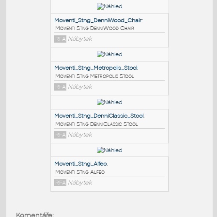
PODOBNÉ BLOKY
:
Moventi_Stng_DenniWood_Chair
:
Moventi Stng DenniWood Chair
RFA
Nábytek
Moventi_Stng_Metropolis_Stool
:
Moventi Stng Metropolis Stool
RFA
Nábytek
Moventi_Stng_DenniClassic_Stool
:
Komentáře: