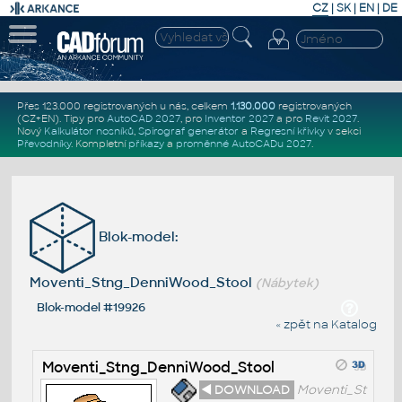
CZ
|
SK
|
EN
|
DE
Přes 123.000 registrovaných u nás, celkem
1.130.000
registrovaných
(CZ+EN)
. Tipy pro
AutoCAD 2027
, pro
Inventor 2027
a pro
Revit 2027
.
Nový
Kalkulátor nosníků
,
Spirograf generátor
a
Regresní křivky
v sekci
Převodníky
.
Kompletní
příkazy
a
proměnné AutoCADu 2027
.
Blok-model:
Moventi_Stng_DenniWood_Stool
(Nábytek)
Blok-model #19926
« zpět na Katalog
Moventi_Stng_DenniWood_Stool
◄ DOWNLOAD
Moventi_St