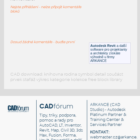
Moventi Stng DenniClassic Stool
Nejste přihlášeni - nelze připojit komentáře
RFA
Nábytek
bloků
Moventi_Stng_Alfeo
:
Moventi Stng Alfeo
Dosud žádné komentáře - buďte první
Autodesk Revit
a další
RFA
Nábytek
software pro projektanty
a architekty získáte
výhodně u firmy
ARKANCE
CAD download: knihovna rodina symbol detail součást
prvek stafáž výkres kategorie kolekce free block library
CAD
fórum
ARKANCE
(CAD
Studio) - Autodesk
Platinum Partner &
Tipy, triky, podpora,
Training Center &
pomoc a rady pro
Services Partner
AutoCAD, LT, Inventor,
Revit, Map, Civil 3D, 3ds
KONTAKT:
Max, Fusion, Forma,
webmaster.cz@arkance.w