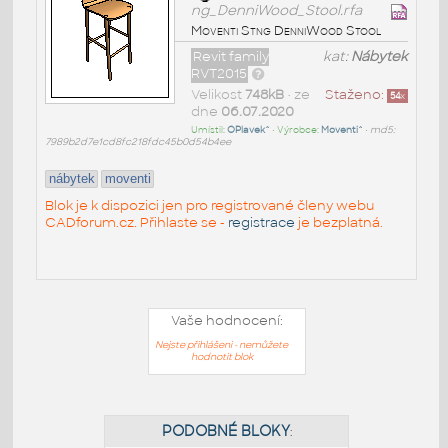
ng_DenniWood_Stool.rfa
Moventi Stng DenniWood Stool
Revit family
kat:
Nábytek
RVT2015
Velikost
748kB
• ze
Staženo:
54
x
dne
06.07.2020
Umístil:
OPlavek^
• Výrobce:
Moventi^
•
md5:
7989b2d7e1cd8fc218fdc45b0d54b4ee
nábytek
moventi
Blok je k dispozici jen pro registrované členy webu
CADforum.cz. Přihlaste se -
registrace
je bezplatná.
Vaše hodnocení:
Nejste přihlášeni - nemůžete
hodnotit blok