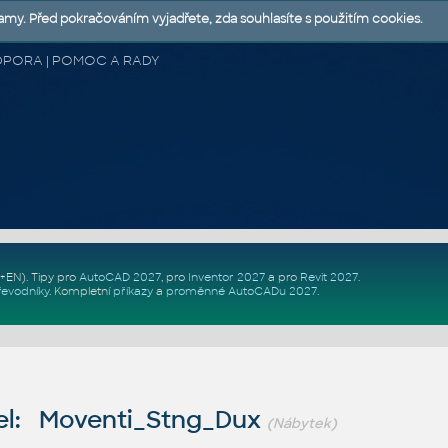
lamy. Před pokračováním vyjadřete, zda souhlasíte s použitím cookies.
 PODPORA | POMOC A RADY
Z+EN)
. Tipy pro
AutoCAD 2027
, pro
Inventor 2027
a pro
Revit 2027
.
řevodníky
.
Kompletní
příkazy
a
proměnné AutoCADu 2027
.
l: Moventi_Stng_Dux
(Nábytek)