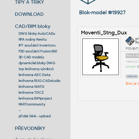
TIPY A TRIKY
Blok-model #19927
DOWNLOAD
CAD/BIM bloky
Moventi_Stng_Dux
DWG bloky AutoCADu
RFA rodiny Revitu
◄
IPT součásti Inventoru
Moventi
F3D součásti Fusion360
Revit f
3D CAD modely
Velikos
dynamické bloky DWG
Umístil:
O
top knihovny výrobců
knihovna AEC Data
nábytek
knihovna RUG-CADstudio
Blok je
knihovna WATG
knihovna TDCZ
knihovna BIMproject
PARTcommunity
--
přidat blok - upload
PŘEVODNÍKY