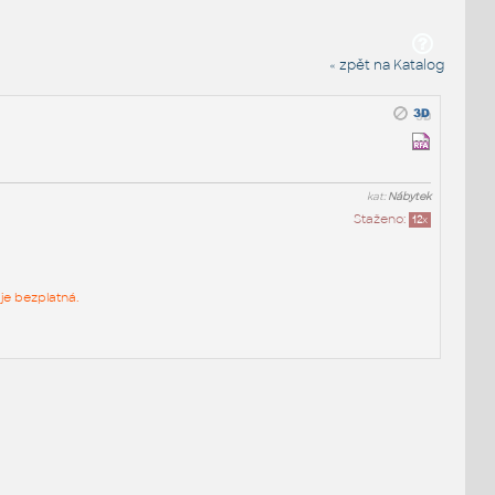
« zpět na Katalog
kat:
Nábytek
Staženo:
12
x
je bezplatná.