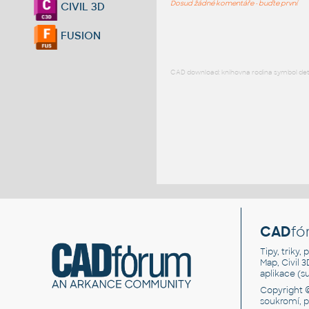
Dosud žádné komentáře - buďte první
CIVIL 3D
FUSION
CAD download: knihovna rodina symbol detai
CAD
fó
Tipy, triky
Map, Civil 
aplikace (
Copyright 
soukromí, 