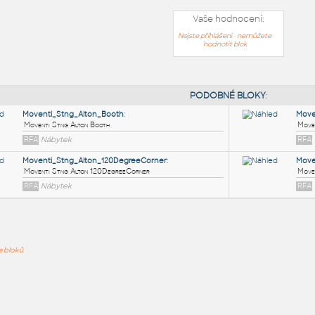
Vaše hodnocení:
Nejste přihlášeni - nemůžete
hodnotit blok
PODOB
Moventi_Stng_Alton_Booth
:
ře bloků
Moventi Stng Alton Booth
RFA
Nábytek
Moventi_Stng_Alton_120DegreeCorner
:
Moventi Stng Alton 120DegreeCorner