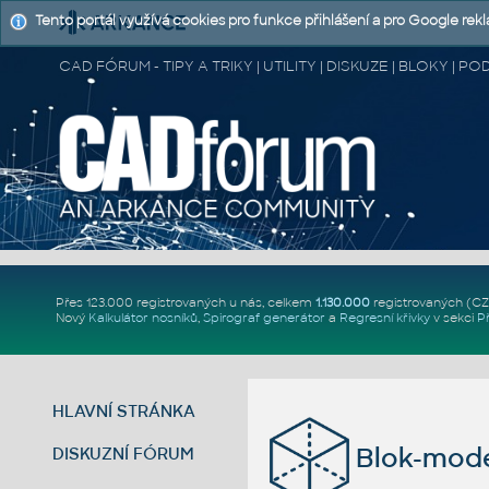
Tento portál využívá cookies pro funkce přihlášení a pro Google rek
CAD FÓRUM - TIPY A TRIKY | UTILITY | DISKUZE | BLOKY |
Přes 123.000 registrovaných u nás, celkem
1.130.000
registrovaných (C
Nový
Kalkulátor nosníků
,
Spirograf generátor
a
Regresní křivky
v sekci
P
HLAVNÍ STRÁNKA
Blok-mode
DISKUZNÍ FÓRUM