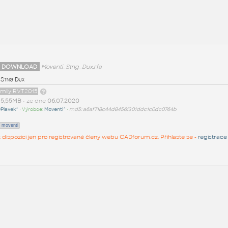
 DOWNLOAD
Moventi_Stng_Dux.rfa
 Stng Dux
amily RVT2015
t
5,55MB
• ze dne
06.07.2020
Plavek^
• Výrobce:
Moventi^
•
md5: a6af718c44d84561301ddc1c0dc0764b
moventi
 k dispozici jen pro registrované členy webu CADforum.cz. Přihlaste se -
registrace