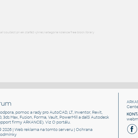
RFA
Nábytek
l součást prvek stafáž výkres kategorie kolekce free block library
rum
ARKA
Cente
, podpora, pomoc a rady pro AutoCAD, LT, Inventor, Revit,
KONT
3D, 3ds Max, Fusion, Forma, Vault, PowerMill a další Autodesk
webma
support firmy ARKANCE). Viz
O portálu
.
© 2026 |
Web reklama
na tomto serveru |
Ochrana
podmínky