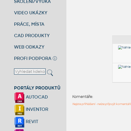
ŠKOLENÍ/VÝUKA
VIDEO UKÁZKY
PRÁCE, MÍSTA
CAD PRODUKTY
WEB ODKAZY
PROFI PODPORA
ⓘ
PORTÁLY PRODUKTŮ
AUTOCAD
Komentáře:
Nejste přihlášeni - nelze připojit komentá
INVENTOR
REVIT