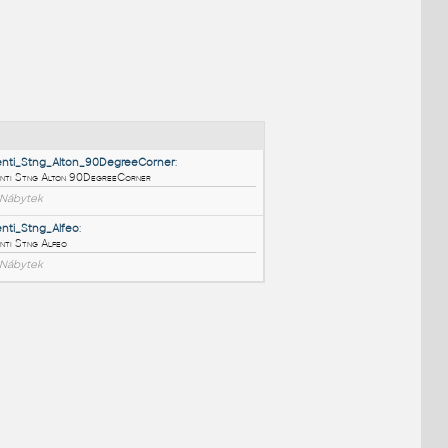
NÉ BLOKY
:
Moventi_Stng_Alton_90DegreeCorner
:
Moventi Stng Alton 90DegreeCorner
RFA
Nábytek
Moventi_Stng_Alfeo
:
Moventi Stng Alfeo