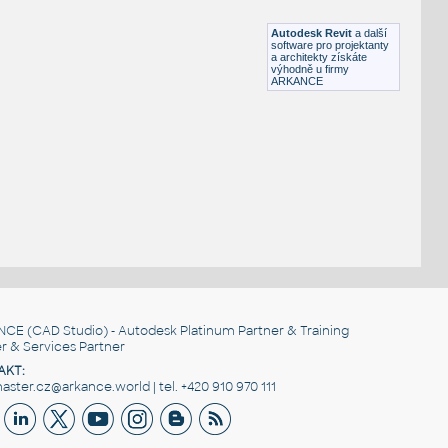
RFA
Nábytek
Autodesk Revit
a další
software pro projektanty
a architekty získáte
výhodně u firmy
ARKANCE
NCE
(CAD Studio) - Autodesk Platinum Partner & Training
r & Services Partner
AKT:
ster.cz@arkance.world | tel. +420 910 970 111