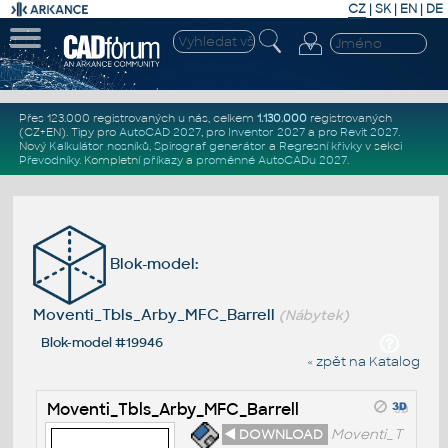
CZ
|
SK
|
EN
|
DE
Přes 123.000 registrovaných u nás, celkem
1.130.000
registrovaných
(CZ+EN)
. Tipy pro
AutoCAD 2027
, pro
Inventor 2027
a pro
Revit 2027
.
Nový
Kalkulátor nosníků
,
Spirograf generátor
a
Regresní křivky
v sekci
Převodníky
.
Kompletní
příkazy
a
proměnné AutoCADu 2027
.
Blok-model:
Moventi_Tbls_Arby_MFC_Barrell
(Nábytek)
Blok-model #19946
« zpět na Katalog
Moventi_Tbls_Arby_MFC_Barrell
◄ DOWNLOAD
Moventi_T