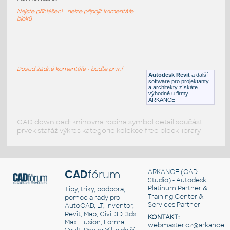
Moventi Tbls Arby MFC CoffeeTables Circular
Nejste přihlášeni - nelze připojit komentáře
RFA
Nábytek
bloků
Moventi_Tbls_Arby_MFC_Circular
:
Moventi Tbls Arby MFC Circular
Dosud žádné komentáře - buďte první
Autodesk Revit
a další
RFA
Nábytek
software pro projektanty
a architekty získáte
výhodně u firmy
ARKANCE
CAD download: knihovna rodina symbol detail součást
prvek stafáž výkres kategorie kolekce free block library
CAD
fórum
ARKANCE
(CAD
Studio) - Autodesk
Platinum Partner &
Tipy, triky, podpora,
Training Center &
pomoc a rady pro
Services Partner
AutoCAD, LT, Inventor,
Revit, Map, Civil 3D, 3ds
KONTAKT:
Max, Fusion, Forma,
webmaster.cz@arkance.w