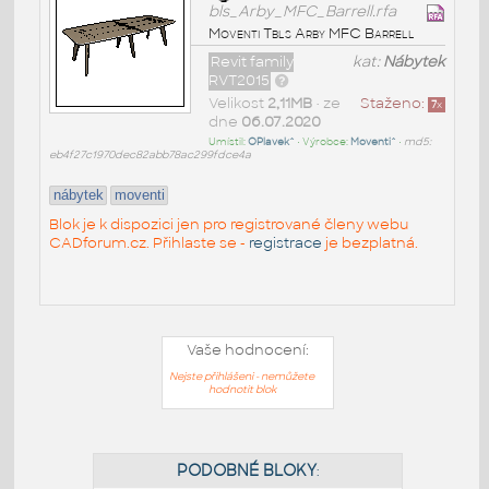
bls_Arby_MFC_Barrell.rfa
Moventi Tbls Arby MFC Barrell
Revit family
kat:
Nábytek
RVT2015
Velikost
2,11MB
• ze
Staženo:
7
x
dne
06.07.2020
Umístil:
OPlavek^
• Výrobce:
Moventi^
•
md5:
eb4f27c1970dec82abb78ac299fdce4a
nábytek
moventi
Blok je k dispozici jen pro registrované členy webu
CADforum.cz. Přihlaste se -
registrace
je bezplatná.
Vaše hodnocení:
Nejste přihlášeni - nemůžete
hodnotit blok