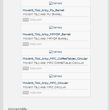
PODOBNÉ BLOKY
:
Moventi_Tbls_Arby_Ply_Barrell
:
Moventi Tbls Arby Ply Barrell
RFA
Nábytek
Moventi_Tbls_Arby_MFMDF_Barrell
:
Moventi Tbls Arby MFMDF Barrell
RFA
Nábytek
Moventi_Tbls_Arby_MFC_CoffeeTables_Circular
:
Komentáře: