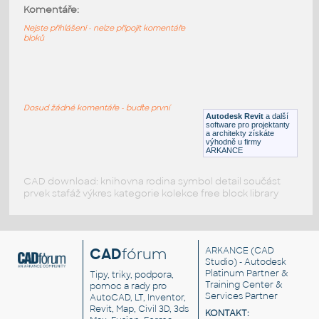
Moventi_Tbls_Arby_MFMDF_Circular
:
Komentáře:
Moventi Tbls Arby MFMDF Circular
Nejste přihlášeni - nelze připojit komentáře
bloků
RFA
Nábytek
Moventi_Tbls_Arby_MFMDF_Barrell
:
Moventi Tbls Arby MFMDF Barrell
Dosud žádné komentáře - buďte první
Autodesk Revit
a další
RFA
Nábytek
software pro projektanty
a architekty získáte
výhodně u firmy
ARKANCE
CAD download: knihovna rodina symbol detail součást
prvek stafáž výkres kategorie kolekce free block library
CAD
fórum
ARKANCE
(CAD
Studio) - Autodesk
Platinum Partner &
Tipy, triky, podpora,
Training Center &
pomoc a rady pro
Services Partner
AutoCAD, LT, Inventor,
Revit, Map, Civil 3D, 3ds
KONTAKT: