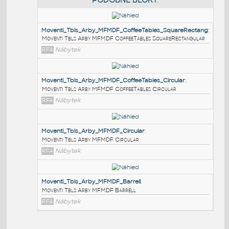
PODOBNÉ BLOKY
:
Moventi_Tbls_Arby_MFMDF_CoffeeTables_SquareRec
Moventi Tbls Arby MFMDF CoffeeTables SquareRectang
RFA
Nábytek
Moventi_Tbls_Arby_MFMDF_CoffeeTables_Circular
:
Moventi Tbls Arby MFMDF CoffeeTables Circular
RFA
Nábytek