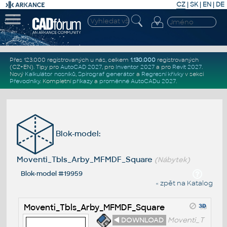
CZ
|
SK
|
EN
|
DE
Přes 123.000 registrovaných u nás, celkem
1.130.000
registrovaných
(CZ+EN)
. Tipy pro
AutoCAD 2027
, pro
Inventor 2027
a pro
Revit 2027
.
Nový
Kalkulátor nosníků
,
Spirograf generátor
a
Regresní křivky
v sekci
Převodníky
.
Kompletní
příkazy
a
proměnné AutoCADu 2027
.
Blok-model:
Moventi_Tbls_Arby_MFMDF_Square
(Nábytek)
Blok-model #19959
« zpět na Katalog
Moventi_Tbls_Arby_MFMDF_Square
◄ DOWNLOAD
Moventi_T