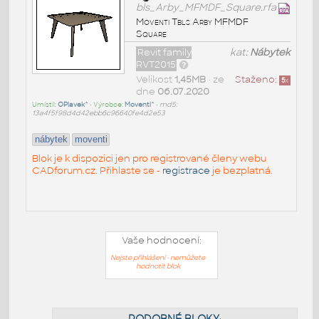
bls_Arby_MFMDF_Square.rfa
Moventi Tbls Arby MFMDF
Square
Revit family
kat:
Nábytek
RVT2015
Velikost
1,45MB
• ze
Staženo:
5
x
dne
06.07.2020
Umístil:
OPlavek^
• Výrobce:
Moventi^
•
md5:
13a4f5f98d4d42ebb6c96640fe4d2e53
nábytek
moventi
Blok je k dispozici jen pro registrované členy webu
CADforum.cz. Přihlaste se -
registrace
je bezplatná.
Vaše hodnocení:
Nejste přihlášeni - nemůžete
hodnotit blok