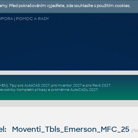
lamy. Před pokračováním vyjadřete, zda souhlasíte s použitím cookies.
 PODPORA | POMOC A RADY
Z+EN)
. Tipy pro
AutoCAD 2027
, pro
Inventor 2027
a pro
Revit 2027
.
řevodníky
.
Kompletní
příkazy
a
proměnné AutoCADu 2027
.
l: Moventi_Tbls_Emerson_MFC_25
(N