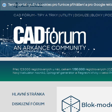
Tento portál využívá cookies pro funkce přihlášení a pro Google rek
CAD FÓRUM - TIPY A TRIKY | UTILITY | DISKUZE | BLOKY |
Přes 123.000 registrovaných u nás, celkem
1.130.000
registrovaných (C
Nový
Kalkulátor nosníků
,
Spirograf generátor
a
Regresní křivky
v sekci
P
HLAVNÍ STRÁNKA
Blok-mode
DISKUZNÍ FÓRUM