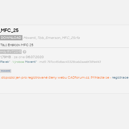
_MFC_25
 DOWNLOAD
Moventi_Tbls_Emerson_MFC_25.rfa
 Tbls Emerson MFC 25
amily RVT2015
t
1,79MB
• ze dne
06.07.2020
Plavek^
• Výrobce:
Moventi^
•
md5: 797cc45dbac43328cab2aaebf381e443
moventi
 k dispozici jen pro registrované členy webu CADforum.cz. Přihlaste se -
registrace