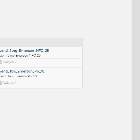
NÉ BLOKY
:
Moventi_Stng_Emerson_MFC_25
:
Moventi Stng Emerson MFC 25
RFA
Nábytek
Moventi_Tbls_Emerson_Ply_18
:
Moventi Tbls Emerson Ply 18