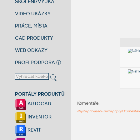
ŠKOLENÍ/VÝUKA
VIDEO UKÁZKY
PRÁCE, MÍSTA
CAD PRODUKTY
WEB ODKAZY
PROFI PODPORA
ⓘ
PORTÁLY PRODUKTŮ
AUTOCAD
Komentáře:
Nejste přihlášeni - nelze připojit komentá
INVENTOR
REVIT