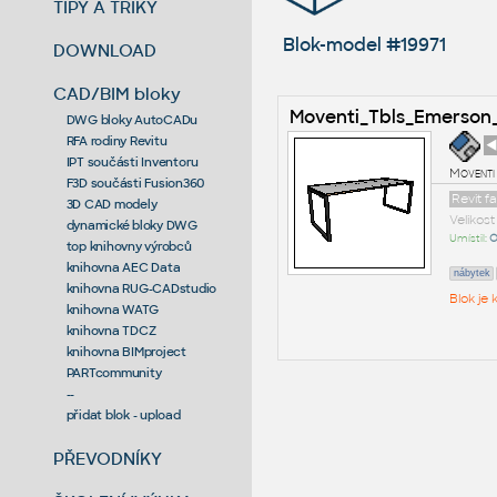
TIPY A TRIKY
Blok-model #19971
DOWNLOAD
CAD/BIM bloky
Moventi_Tbls_Emerson
DWG bloky AutoCADu
RFA rodiny Revitu
◄
IPT součásti Inventoru
Moventi
F3D součásti Fusion360
Revit f
3D CAD modely
Velikos
dynamické bloky DWG
Umístil:
O
top knihovny výrobců
knihovna AEC Data
nábytek
knihovna RUG-CADstudio
Blok je
knihovna WATG
knihovna TDCZ
knihovna BIMproject
PARTcommunity
--
přidat blok - upload
PŘEVODNÍKY