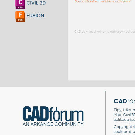
Dosud žádné komentáře - buďte první
CIVIL 3D
FUSION
CAD download: knihovna rodina symbol detai
CAD
fó
Tipy, triky
Map, Civil 
aplikace (
Copyright 
soukromí, 