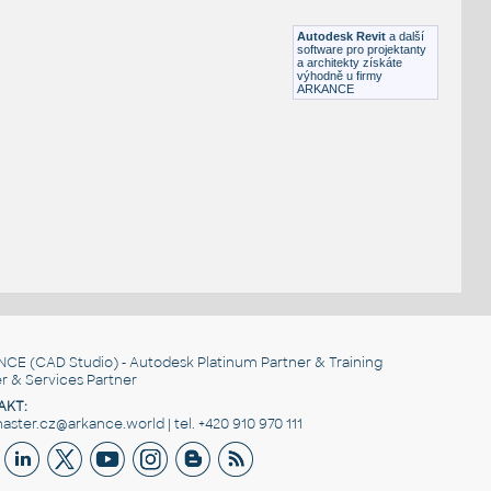
RFA
Nábytek
Autodesk Revit
a další
software pro projektanty
a architekty získáte
výhodně u firmy
ARKANCE
NCE
(CAD Studio) - Autodesk Platinum Partner & Training
r & Services Partner
AKT:
ster.cz@arkance.world | tel. +420 910 970 111