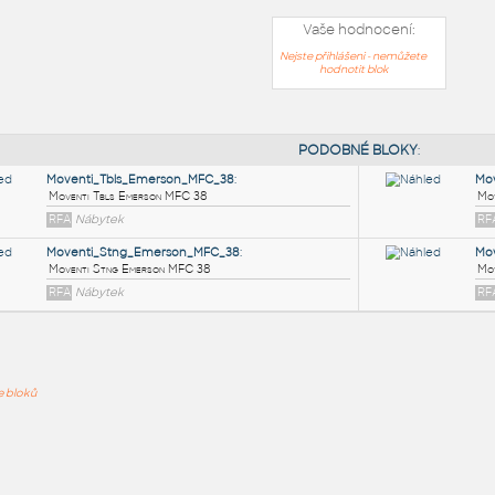
Vaše hodnocení:
Nejste přihlášeni - nemůžete
hodnotit blok
PODOB
Moventi_Tbls_Emerson_MFC_38
:
ře bloků
Moventi Tbls Emerson MFC 38
RFA
Nábytek
Moventi_Stng_Emerson_MFC_38
:
Moventi Stng Emerson MFC 38