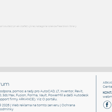
RFA
Nábytek
l součást prvek stafáž výkres kategorie kolekce free block library
rum
ARKA
Cente
, podpora, pomoc a rady pro AutoCAD, LT, Inventor, Revit,
KONT
3D, 3ds Max, Fusion, Forma, Vault, PowerMill a další Autodesk
webma
support firmy ARKANCE). Viz
O portálu
.
© 2026 |
Web reklama
na tomto serveru |
Ochrana
podmínky