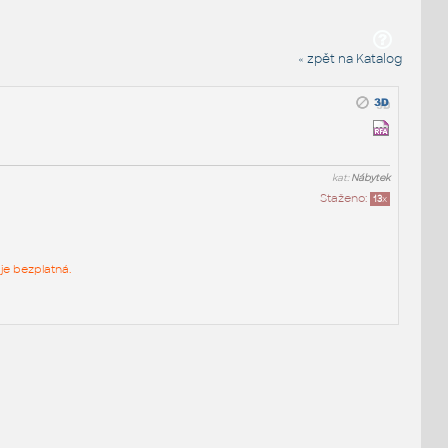
« zpět na Katalog
kat:
Nábytek
Staženo:
13
x
je bezplatná.