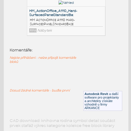
HM_ActionOffice_A1126_StackingFabricPanel
:
HM ActionOffice A1126 StackingFabricPanel
RFA
Nábytek
HM_ActionOffice_A1120_Fabric-
CoveredPanelStandardB
:
HM ActionOffice A1120 Fabric-
Komentáře:
CoveredPanelStandardBase
Nejste přihlášeni - nelze připojit komentáře
RFA
Nábytek
bloků
HM_ActionOffice_A1110_Hard-
SurfacedPanelStandardBa
:
Dosud žádné komentáře - buďte první
HM ActionOffice A1110 Hard-
Autodesk Revit
a další
SurfacedPanelStandardBase
software pro projektanty
a architekty získáte
výhodně u firmy
RFA
Nábytek
ARKANCE
CAD download: knihovna rodina symbol detail součást
prvek stafáž výkres kategorie kolekce free block library