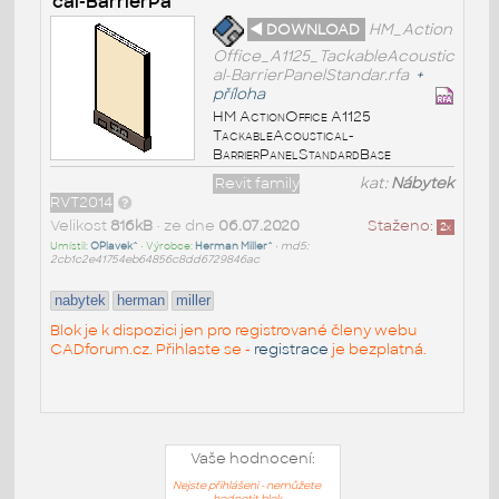
cal-BarrierPa
◄ DOWNLOAD
HM_Action
Office_A1125_TackableAcoustic
al-BarrierPanelStandar.rfa
+
příloha
HM ActionOffice A1125
TackableAcoustical-
BarrierPanelStandardBase
Revit family
kat:
Nábytek
RVT2014
Velikost
816kB
• ze dne
06.07.2020
Staženo:
2
x
Umístil:
OPlavek^
• Výrobce:
Herman Miller^
•
md5:
2cb1c2e41754eb64856c8dd6729846ac
nabytek
herman
miller
Blok je k dispozici jen pro registrované členy webu
CADforum.cz. Přihlaste se -
registrace
je bezplatná.
Vaše hodnocení:
Nejste přihlášeni - nemůžete
hodnotit blok