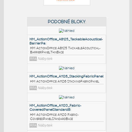
PODOBNÉ BLOKY
:
HM_ActionOffice_A8125_TackableAcoustical-
BarrierPa
:
HM ActionOffice A8125 TackableAcoustical-
BarrierPanelThinBase
RFA
Nábytek