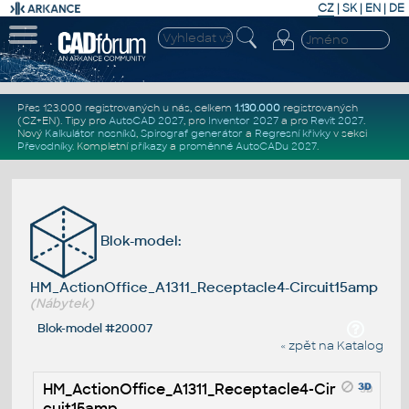
CZ
|
SK
|
EN
|
DE
Přes 123.000 registrovaných u nás, celkem
1.130.000
registrovaných
(CZ+EN)
. Tipy pro
AutoCAD 2027
, pro
Inventor 2027
a pro
Revit 2027
.
Nový
Kalkulátor nosníků
,
Spirograf generátor
a
Regresní křivky
v sekci
Převodníky
.
Kompletní
příkazy
a
proměnné AutoCADu 2027
.
Blok-model:
HM_ActionOffice_A1311_Receptacle4-Circuit15amp
(Nábytek)
Blok-model #20007
« zpět na Katalog
HM_ActionOffice_A1311_Receptacle4-Cir
cuit15amp