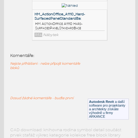
Circuit20amp
:
HM ActionOffice X1311 Receptacle4-
Circuit20amp
RFA
Nábytek
HM_ActionOffice_AO311_Receptacle4-
Circuit20amp
:
HM ActionOffice AO311 Receptacle4-
Komentáře:
Circuit20amp
Nejste přihlášeni - nelze připojit komentáře
RFA
Nábytek
bloků
HM_ActionOffice_A1110_Hard-
SurfacedPanelStandardBa
:
Dosud žádné komentáře - buďte první
HM ActionOffice A1110 Hard-
Autodesk Revit
a další
software pro projektanty
SurfacedPanelStandardBase
a architekty získáte
výhodně u firmy
RFA
Nábytek
ARKANCE
CAD download: knihovna rodina symbol detail součást
prvek stafáž výkres kategorie kolekce free block library