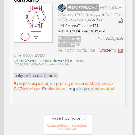
◄ DOWNLOAD
HM_Action
Office_A1311_Receptacle4-Circ
uit15amp.rfa
+
příloha
HM ActionOffice A1311
Receptacle4-Circuit15amp
Revit family
kat:
Nábytek
RVT2014
Velikost
1,63MB
• ze
Staženo:
5
x
dne
06.07.2020
Umístil:
OPlavek^
• Výrobce:
Herman Miller^
•
md5:
d83285595195be3a7dbc481cc22f436c
nabytek
herman
miller
Blok je k dispozici jen pro registrované členy webu
CADforum.cz. Přihlaste se -
registrace
je bezplatná.
Vaše hodnocení:
Nejste přihlášeni - nemůžete
hodnotit blok