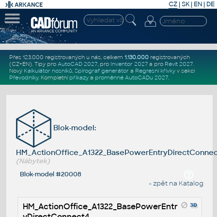
CZ
|
SK
|
EN
|
DE
Přes 123.000 registrovaných u nás, celkem
1.130.000
registrovaných
(CZ+EN)
. Tipy pro
AutoCAD 2027
, pro
Inventor 2027
a pro
Revit 2027
.
Nový
Kalkulátor nosníků
,
Spirograf generátor
a
Regresní křivky
v sekci
Převodníky
.
Kompletní
příkazy
a
proměnné AutoCADu 2027
.
Blok-model:
HM_ActionOffice_A1322_BasePowerEntryDirectConnec
(Nábytek)
Blok-model #20008
« zpět na Katalog
HM_ActionOffice_A1322_BasePowerEntr
yDirectConnect4