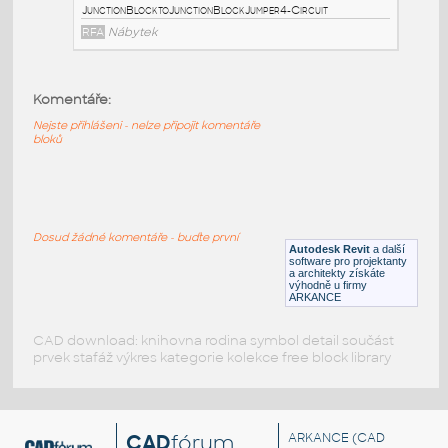
RFA
Nábytek
HM_LayoutStudio_GN1351_PowerEntry4-Circuit
:
Komentáře:
HM LayoutStudio GN1351 PowerEntry4-Circuit
Nejste přihlášeni - nelze připojit komentáře
bloků
RFA
Nábytek
HM_LayoutStudio_GN1353_JunctionBlocktoJunctionBl
HM LayoutStudio GN1353
Dosud žádné komentáře - buďte první
JunctionBlocktoJunctionBlockJumper4-Circuit
Autodesk Revit
a další
software pro projektanty
RFA
Nábytek
a architekty získáte
výhodně u firmy
ARKANCE
CAD download: knihovna rodina symbol detail součást
prvek stafáž výkres kategorie kolekce free block library
CAD
fórum
ARKANCE
(CAD