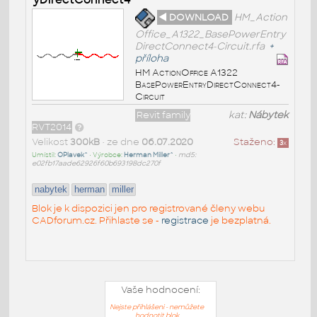
◄ DOWNLOAD
HM_Action
Office_A1322_BasePowerEntry
DirectConnect4-Circuit.rfa
+
příloha
HM ActionOffice A1322
BasePowerEntryDirectConnect4-
Circuit
Revit family
kat:
Nábytek
RVT2014
Velikost
300kB
• ze dne
06.07.2020
Staženo:
3
x
Umístil:
OPlavek^
• Výrobce:
Herman Miller^
•
md5:
e02fb17aade62926f60b693198dc270f
nabytek
herman
miller
Blok je k dispozici jen pro registrované členy webu
CADforum.cz. Přihlaste se -
registrace
je bezplatná.
Vaše hodnocení:
Nejste přihlášeni - nemůžete
hodnotit blok