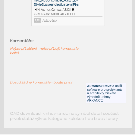
HM ActionOffice A3220 B-
StyleStorageDisplay
RFA
Nábytek
HM_ActionOffice_A3210_B-StyleShelf
:
Komentáře:
HM ActionOffice A3210 B-StyleShelf
Nejste přihlášeni - nelze připojit komentáře
RFA
Nábytek
bloků
HM_ActionOffice_A3121_B-
StyleSuspendedLateralFile
:
Dosud žádné komentáře - buďte první
HM ActionOffice A3121 B-
Autodesk Revit
a další
StyleSuspendedLateralFile
software pro projektanty
a architekty získáte
RFA
Nábytek
výhodně u firmy
ARKANCE
CAD download: knihovna rodina symbol detail součást
prvek stafáž výkres kategorie kolekce free block library