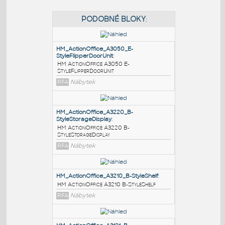
PODOBNÉ BLOKY
:
HM_ActionOffice_A3050_E-
StyleFlipperDoorUnit
:
HM ActionOffice A3050 E-
StyleFlipperDoorUnit
RFA
Nábytek
HM_ActionOffice_A3220_B-
StyleStorageDisplay
: