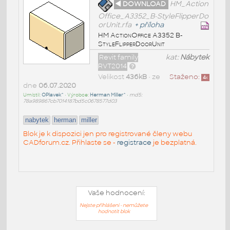
◄ DOWNLOAD
HM_Action
Office_A3352_B-StyleFlipperDo
orUnit.rfa
+
příloha
HM ActionOffice A3352 B-
StyleFlipperDoorUnit
Revit family
kat:
Nábytek
RVT2014
Velikost
436kB
• ze
Staženo:
4
x
dne
06.07.2020
Umístil:
OPlavek^
• Výrobce:
Herman Miller^
•
md5:
78a989867cb7014187bd5c0678577d03
nabytek
herman
miller
Blok je k dispozici jen pro registrované členy webu
CADforum.cz. Přihlaste se -
registrace
je bezplatná.
Vaše hodnocení:
Nejste přihlášeni - nemůžete
hodnotit blok