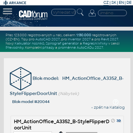
CZ
|
SK
|
EN
|
DE
Přes 123.000 registrovaných u nás, celkem
1.130.000
registrovaných
(CZ+EN)
. Tipy pro
AutoCAD 2027
, pro
Inventor 2027
a pro
Revit 2027
.
Nový
Kalkulátor nosníků
,
Spirograf generátor
a
Regresní křivky
v sekci
Převodníky
.
Kompletní
příkazy
a
proměnné AutoCADu 2027
.
Blok-model: HM_ActionOffice_A3352_B-
StyleFlipperDoorUnit
(Nábytek)
Blok-model #20044
« zpět na Katalog
HM_ActionOffice_A3352_B-StyleFlipperD
oorUnit