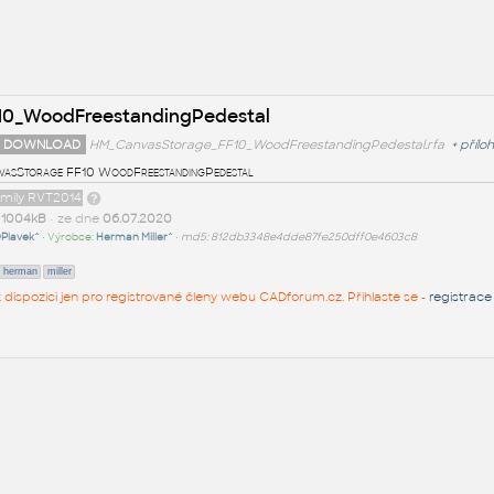
10_WoodFreestandingPedestal
 DOWNLOAD
HM_CanvasStorage_FF10_WoodFreestandingPedestal.rfa
+
přílo
asStorage FF10 WoodFreestandingPedestal
amily RVT2014
t
1004kB
• ze dne
06.07.2020
Plavek^
• Výrobce:
Herman Miller^
•
md5: 812db3348e4dde87fe250dff0e4603c8
herman
miller
 k dispozici jen pro registrované členy webu CADforum.cz. Přihlaste se -
registrace