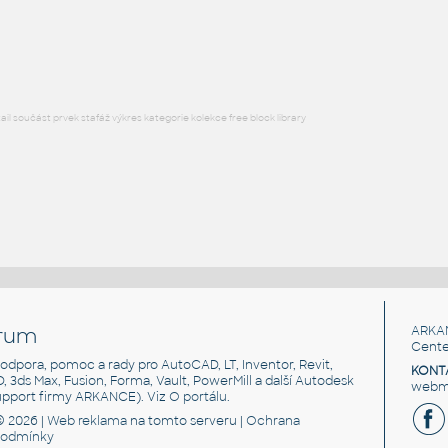
HM CanvasStorage FF20 WoodFreestandingLateralFile
RFA
Nábytek
l součást prvek stafáž výkres kategorie kolekce free block library
rum
ARKA
Cente
, podpora, pomoc a rady pro AutoCAD, LT, Inventor, Revit,
KONT
3D, 3ds Max, Fusion, Forma, Vault, PowerMill a další Autodesk
webma
support firmy ARKANCE). Viz
O portálu
.
© 2026 |
Web reklama
na tomto serveru |
Ochrana
podmínky