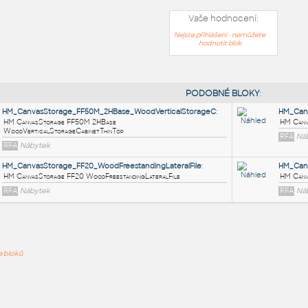
Vaše hodnocení:
Nejste přihlášeni - nemůžete
hodnotit blok
PODOB
HM_CanvasStorage_FF50M_2HBase_WoodVerticalStorage
HM CanvasStorage FF50M 2HBase
ře bloků
WoodVerticalStorageCabinetThinTop
RFA
Nábytek
HM_CanvasStorage_FF20_WoodFreestandingLateralFile
: