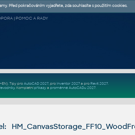
lamy. Před pokračováním vyjadřete, zda souhlasíte s použitím cookies.
 PODPORA | POMOC A RADY
Z+EN)
. Tipy pro
AutoCAD 2027
, pro
Inventor 2027
a pro
Revit 2027
.
řevodníky
.
Kompletní
příkazy
a
proměnné AutoCADu 2027
.
l: HM_CanvasStorage_FF10_WoodFr