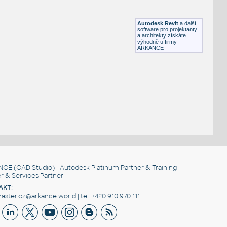
HM CanvasStorage FF11 WoodMobilePedestal
RFA
Nábytek
Autodesk Revit
a další
software pro projektanty
a architekty získáte
výhodně u firmy
ARKANCE
NCE
(CAD Studio) - Autodesk Platinum Partner & Training
r & Services Partner
AKT:
ster.cz@arkance.world | tel. +420 910 970 111