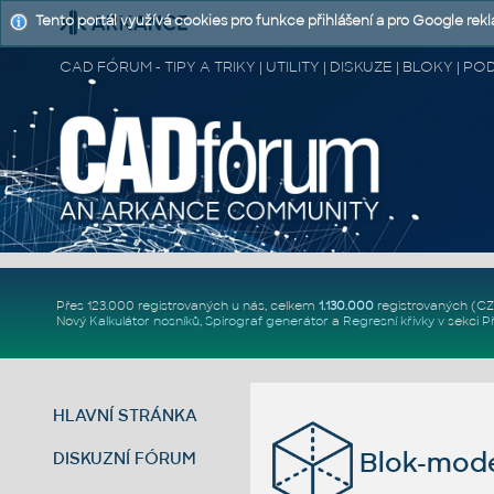
Tento portál využívá cookies pro funkce přihlášení a pro Google rek
CAD FÓRUM - TIPY A TRIKY | UTILITY | DISKUZE | BLOKY |
Přes 123.000 registrovaných u nás, celkem
1.130.000
registrovaných (C
Nový
Kalkulátor nosníků
,
Spirograf generátor
a
Regresní křivky
v sekci
P
HLAVNÍ STRÁNKA
Blok-mode
DISKUZNÍ FÓRUM