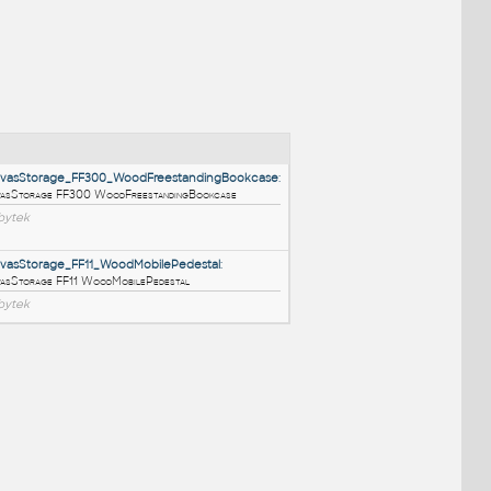
NÉ BLOKY
:
C
:
HM_CanvasStorage_FF300_WoodFreestandingBookca
HM CanvasStorage FF300 WoodFreestandingBookcase
RFA
Nábytek
HM_CanvasStorage_FF11_WoodMobilePedestal
: