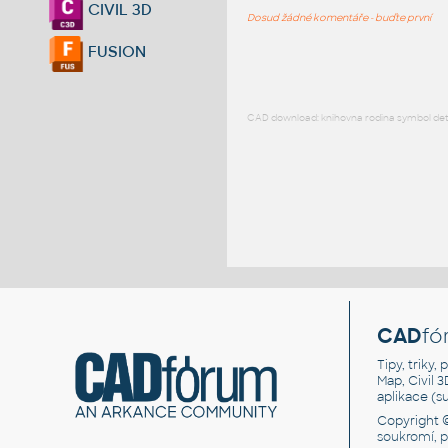
CIVIL 3D
Dosud žádné komentáře - buďte první
FUSION
CAD download: knihovna rodina symbol detai
CAD
fó
Tipy, triky
Map, Civil 
aplikace (
Copyright 
soukromí, 