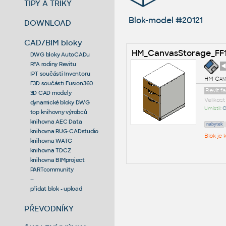
TIPY A TRIKY
Blok-model #20121
DOWNLOAD
CAD/BIM bloky
HM_CanvasStorage_FF
DWG bloky AutoCADu
RFA rodiny Revitu
◄
IPT součásti Inventoru
HM Canv
F3D součásti Fusion360
Revit f
3D CAD modely
Velikos
dynamické bloky DWG
Umístil:
O
top knihovny výrobců
knihovna AEC Data
nabytek
knihovna RUG-CADstudio
Blok je
knihovna WATG
knihovna TDCZ
knihovna BIMproject
PARTcommunity
--
přidat blok - upload
PŘEVODNÍKY