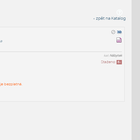
« zpět na Katalog
ha
kat:
Nábytek
Staženo:
6
x
je bezplatná.