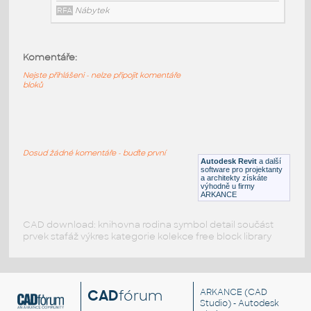
RFA
Nábytek
Komentáře:
HM_LayoutStudio_GN1352_PowerEntry4CircuitNewYor
Nejste přihlášeni - nelze připojit komentáře
HM LayoutStudio GN1352 PowerEntry4CircuitNewYorkC
bloků
RFA
Nábytek
HM_LayoutStudio_GN1351_PowerEntry4-Circuit
:
Dosud žádné komentáře - buďte první
HM LayoutStudio GN1351 PowerEntry4-Circuit
Autodesk Revit
a další
software pro projektanty
RFA
Nábytek
a architekty získáte
výhodně u firmy
ARKANCE
CAD download: knihovna rodina symbol detail součást
prvek stafáž výkres kategorie kolekce free block library
CAD
fórum
ARKANCE
(CAD
Studio) - Autodesk