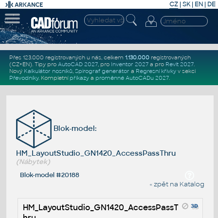
CZ
|
SK
|
EN
|
DE
Přes 123.000 registrovaných u nás, celkem
1.130.000
registrovaných
(CZ+EN)
. Tipy pro
AutoCAD 2027
, pro
Inventor 2027
a pro
Revit 2027
.
Nový
Kalkulátor nosníků
,
Spirograf generátor
a
Regresní křivky
v sekci
Převodníky
.
Kompletní
příkazy
a
proměnné AutoCADu 2027
.
Blok-model:
HM_LayoutStudio_GN1420_AccessPassThru
(Nábytek)
Blok-model #20188
« zpět na Katalog
HM_LayoutStudio_GN1420_AccessPassT
hru