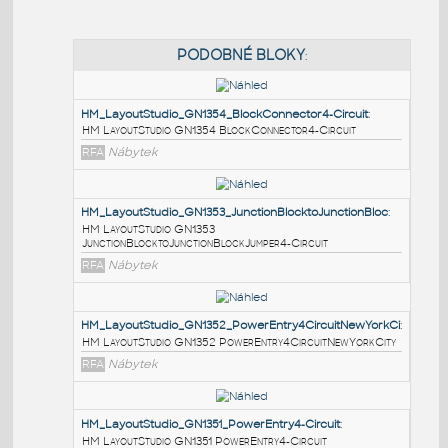
PODOBNÉ BLOKY
:
HM_LayoutStudio_GN1354_BlockConnector4-Circuit
:
HM LayoutStudio GN1354 BlockConnector4-Circuit
RFA
Nábytek
HM_LayoutStudio_GN1353_JunctionBlocktoJunctionBl
HM LayoutStudio GN1353
JunctionBlocktoJunctionBlockJumper4-Circuit