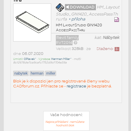
◄ DOWNLOAD
HM_Layout
Studio_GN1420_AccessPassTh
ru.rfa
+
příloha
HM LayoutStudio GN1420
AccessPassThru
Revit family
kat:
Nábytek
RVT2014
Velikost
328kB
• ze
Staženo:
2
x
dne
06.07.2020
Umístil:
OPlavek^
• Výrobce:
Herman Miller^
•
md5:
8c12676de7ca9cafc7752d9cf704e39a
nabytek
herman
miller
Blok je k dispozici jen pro registrované členy webu
CADforum.cz. Přihlaste se -
registrace
je bezplatná.
Vaše hodnocení:
Nejste přihlášeni - nemůžete
hodnotit blok