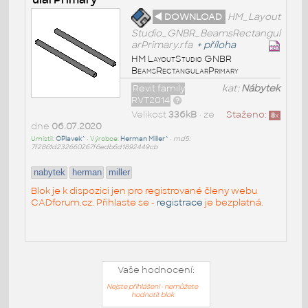
◄ DOWNLOAD
HM_Layout
Studio_GNBR_BeamsRectangul
arPrimary.rfa
+
příloha
HM LayoutStudio GNBR
BeamsRectangularPrimary
Revit family
kat:
Nábytek
RVT2014
Velikost
336kB
• ze
Staženo:
8
x
dne
06.07.2020
Umístil:
OPlavek^
• Výrobce:
Herman Miller^
•
md5:
7f2861d232660267f6edb6d1892449cb
nabytek
herman
miller
Blok je k dispozici jen pro registrované členy webu
CADforum.cz. Přihlaste se -
registrace
je bezplatná.
Vaše hodnocení:
Nejste přihlášeni - nemůžete
hodnotit blok