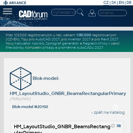
CZ
|
SK
|
EN
|
DE
Přes 123.000 registrovaných u nás, celkem
1.130.000
registrovaných
(CZ+EN)
. Tipy pro
AutoCAD 2027
, pro
Inventor 2027
a pro
Revit 2027
.
Nový
Kalkulátor nosníků
,
Spirograf generátor
a
Regresní křivky
v sekci
Převodníky
.
Kompletní
příkazy
a
proměnné AutoCADu 2027
.
Blok-model:
HM_LayoutStudio_GNBR_BeamsRectangularPrimary
(Nábytek)
Blok-model #20192
« zpět na Katalog
HM_LayoutStudio_GNBR_BeamsRectang
ularPrimary