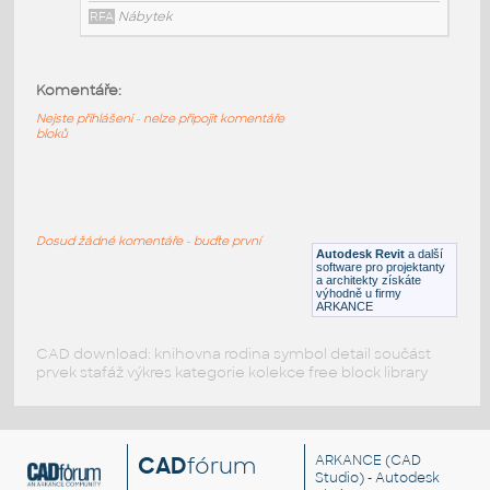
RFA
Nábytek
Komentáře:
HM_LayoutStudio_GN1352_PowerEntry4CircuitNewYor
Nejste přihlášeni - nelze připojit komentáře
HM LayoutStudio GN1352 PowerEntry4CircuitNewYorkC
bloků
RFA
Nábytek
HM_LayoutStudio_GN1351_PowerEntry4-Circuit
:
Dosud žádné komentáře - buďte první
HM LayoutStudio GN1351 PowerEntry4-Circuit
Autodesk Revit
a další
software pro projektanty
RFA
Nábytek
a architekty získáte
výhodně u firmy
ARKANCE
CAD download: knihovna rodina symbol detail součást
prvek stafáž výkres kategorie kolekce free block library
CAD
fórum
ARKANCE
(CAD
Studio) - Autodesk