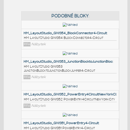
PODOBNÉ BLOKY
:
HM_LayoutStudio_GN1354_BlockConnector4-Circuit
:
HM LayoutStudio GN1354 BlockConnector4-Circuit
RFA
Nábytek
HM_LayoutStudio_GN1353_JunctionBlocktoJunctionBl
HM LayoutStudio GN1353
JunctionBlocktoJunctionBlockJumper4-Circuit