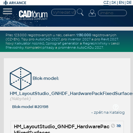
CZ
|
SK
|
EN
|
DE
Přes 123.000 registrovaných u nás, celkem
1.130.000
registrovaných
(CZ+EN)
. Tipy pro
AutoCAD 2027
, pro
Inventor 2027
a pro
Revit 2027
.
Nový
Kalkulátor nosníků
,
Spirograf generátor
a
Regresní křivky
v sekci
Převodníky
.
Kompletní
příkazy
a
proměnné AutoCADu 2027
.
Blok-model:
HM_LayoutStudio_GNHDF_HardwarePackFixedSurface
(Nábytek)
Blok-model #20198
« zpět na Katalog
HM_LayoutStudio_GNHDF_HardwarePac
kFixedSurfaces