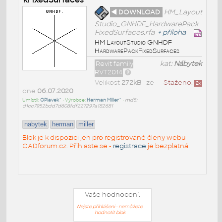
◄ DOWNLOAD
HM_Layout
Studio_GNHDF_HardwarePack
FixedSurfaces.rfa
+
příloha
HM LayoutStudio GNHDF
HardwarePackFixedSurfaces
Revit family
kat:
Nábytek
RVT2014
Velikost
272kB
• ze
Staženo:
2
x
dne
06.07.2020
Umístil:
OPlavek^
• Výrobce:
Herman Miller^
•
md5:
d1cc7952bdd7d608fdf227297a182681
nabytek
herman
miller
Blok je k dispozici jen pro registrované členy webu
CADforum.cz. Přihlaste se -
registrace
je bezplatná.
Vaše hodnocení:
Nejste přihlášeni - nemůžete
hodnotit blok