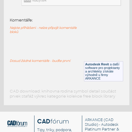
RFA
Nábytek
Komentáře:
HM_LayoutStudio_GN1352_PowerEntry4CircuitNewYor
Nejste přihlášeni - nelze připojit komentáře
HM LayoutStudio GN1352 PowerEntry4CircuitNewYorkC
bloků
RFA
Nábytek
HM_LayoutStudio_GN1351_PowerEntry4-Circuit
:
Dosud žádné komentáře - buďte první
HM LayoutStudio GN1351 PowerEntry4-Circuit
Autodesk Revit
a další
software pro projektanty
RFA
Nábytek
a architekty získáte
výhodně u firmy
ARKANCE
CAD download: knihovna rodina symbol detail součást
prvek stafáž výkres kategorie kolekce free block library
CAD
fórum
ARKANCE
(CAD
Studio) - Autodesk
Platinum Partner &
Tipy, triky, podpora,