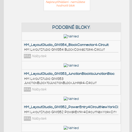
Nejste přihlášeni - nemůžete
hodnotit blok
PODOBNÉ BLOKY
:
HM_LayoutStudio_GN1354_BlockConnector4-Circuit
:
HM LayoutStudio GN1354 BlockConnector4-Circuit
RFA
Nábytek