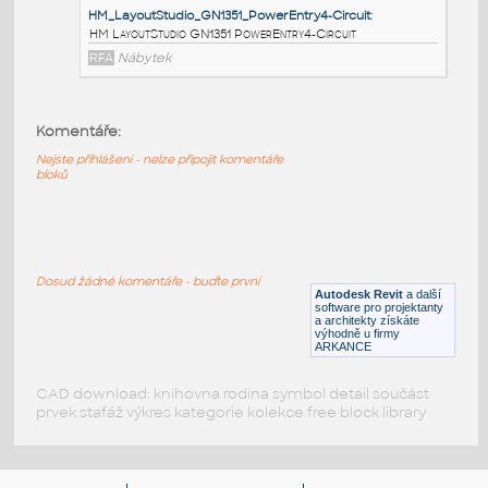
HM_LayoutStudio_GN1353_JunctionBlocktoJunctionBl
HM LayoutStudio GN1353
JunctionBlocktoJunctionBlockJumper4-Circuit
RFA
Nábytek
Komentáře:
HM_LayoutStudio_GN1352_PowerEntry4CircuitNewYor
Nejste přihlášeni - nelze připojit komentáře
HM LayoutStudio GN1352 PowerEntry4CircuitNewYorkC
bloků
RFA
Nábytek
HM_LayoutStudio_GN1351_PowerEntry4-Circuit
:
Dosud žádné komentáře - buďte první
Autodesk Revit
a další
HM LayoutStudio GN1351 PowerEntry4-Circuit
software pro projektanty
a architekty získáte
RFA
Nábytek
výhodně u firmy
ARKANCE
CAD download: knihovna rodina symbol detail součást
prvek stafáž výkres kategorie kolekce free block library