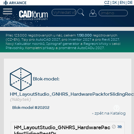
CZ
|
SK
|
EN
|
DE
Přes 123.000 registrovaných u nás, celkem
1.130.000
registrovaných
(CZ+EN)
. Tipy pro
AutoCAD 2027
, pro
Inventor 2027
a pro
Revit 2027
.
Nový
Kalkulátor nosníků
,
Spirograf generátor
a
Regresní křivky
v sekci
Převodníky
.
Kompletní
příkazy
a
proměnné AutoCADu 2027
.
Blok-model:
HM_LayoutStudio_GNHRS_HardwarePackforSlidingRec
(Nábytek)
Blok-model #20202
« zpět na Katalog
HM_LayoutStudio_GNHRS_HardwarePac
kforSlidingRectPr