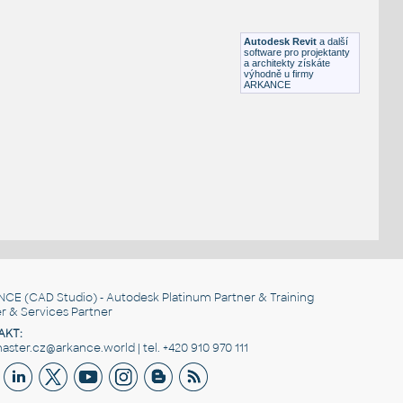
HM LayoutStudio GN1351 PowerEntry4-Circuit
RFA
Nábytek
Autodesk Revit
a další
software pro projektanty
a architekty získáte
výhodně u firmy
ARKANCE
NCE
(CAD Studio) - Autodesk Platinum Partner & Training
r & Services Partner
AKT:
ster.cz@arkance.world | tel. +420 910 970 111