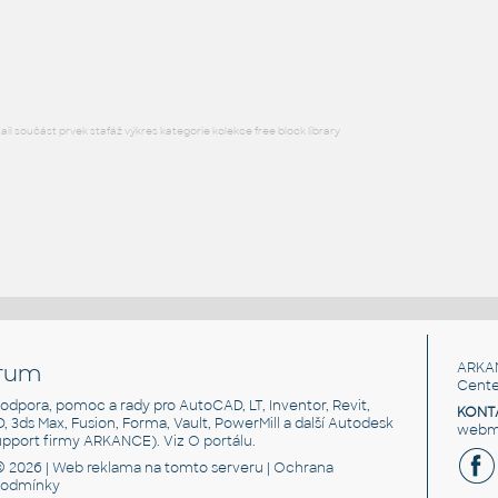
HM LayoutStudio GN1352 PowerEntry4CircuitNewYorkCity
RFA
Nábytek
l součást prvek stafáž výkres kategorie kolekce free block library
rum
ARKA
Cente
, podpora, pomoc a rady pro AutoCAD, LT, Inventor, Revit,
KONT
3D, 3ds Max, Fusion, Forma, Vault, PowerMill a další Autodesk
webma
support firmy ARKANCE). Viz
O portálu
.
© 2026 |
Web reklama
na tomto serveru |
Ochrana
podmínky