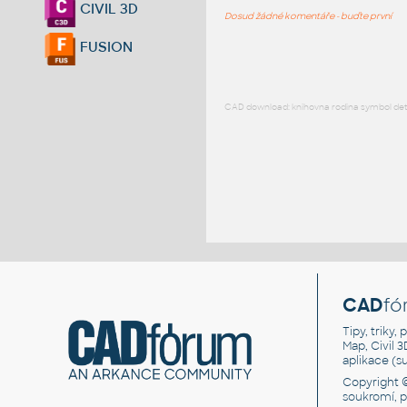
CIVIL 3D
Dosud žádné komentáře - buďte první
FUSION
CAD download: knihovna rodina symbol detai
CAD
fó
Tipy, triky
Map, Civil 
aplikace (
Copyright 
soukromí, 