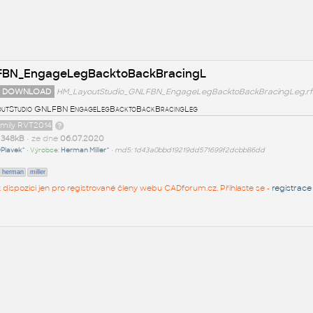
FBN_EngageLegBacktoBackBracingL
 DOWNLOAD
HM_LayoutStudio_GNLFBN_EngageLegBacktoBackBracingLeg.rf
outStudio GNLFBN EngageLegBacktoBackBracingLeg
amily RVT2014
t
348kB
• ze dne
06.07.2020
Plavek^
• Výrobce:
Herman Miller^
•
md5: 1d43a0bbd19219dd571699f2dcbb86dd
herman
miller
 k dispozici jen pro registrované členy webu CADforum.cz. Přihlaste se -
registrace