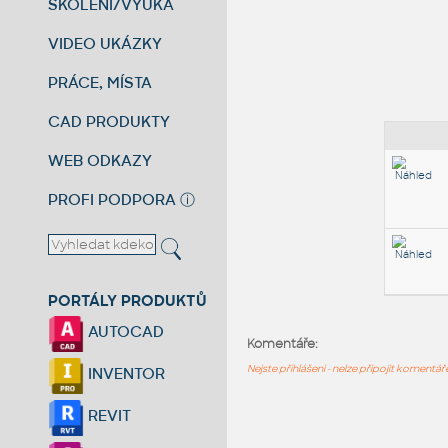
ŠKOLENÍ/VÝUKA
VIDEO UKÁZKY
PRÁCE, MÍSTA
CAD PRODUKTY
WEB ODKAZY
PROFI PODPORA
ⓘ
PORTÁLY PRODUKTŮ
AUTOCAD
Komentáře:
Nejste přihlášeni - nelze připojit komentá
INVENTOR
REVIT