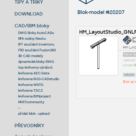
TIPY A TRIKY
Blok-model #20207
DOWNLOAD
CAD/BIM bloky
HM_LayoutStudio_GNL
DWG bloky AutoCADu
RFA rodiny Revitu
◄
IPT součásti Inventoru
HM Lay
F3D součásti Fusion360
Revit f
3D CAD modely
Velikos
dynamické bloky DWG
Umístil:
O
top knihovny výrobců
knihovna AEC Data
nabytek
knihovna RUG-CADstudio
Blok je
knihovna WATG
knihovna TDCZ
knihovna BIMproject
PARTcommunity
--
přidat blok - upload
PŘEVODNÍKY