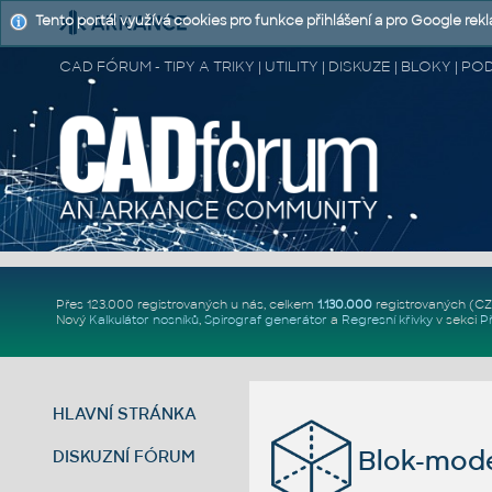
Tento portál využívá cookies pro funkce přihlášení a pro Google rek
CAD FÓRUM - TIPY A TRIKY | UTILITY | DISKUZE | BLOKY |
Přes 123.000 registrovaných u nás, celkem
1.130.000
registrovaných (C
Nový
Kalkulátor nosníků
,
Spirograf generátor
a
Regresní křivky
v sekci
P
HLAVNÍ STRÁNKA
Blok-mod
DISKUZNÍ FÓRUM