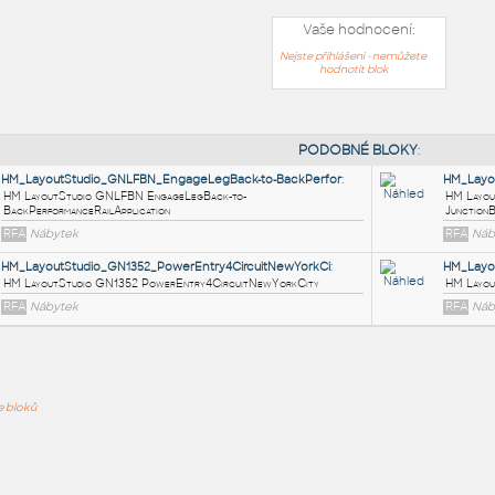
Vaše hodnocení:
Nejste přihlášeni - nemůžete
hodnotit blok
PODOB
HM_LayoutStudio_GNLFBN_EngageLegBack-to-BackPerfor
:
HM LayoutStudio GNLFBN EngageLegBack-to-
ře bloků
BackPerformanceRailApplication
RFA
Nábytek
HM_LayoutStudio_GN1352_PowerEntry4CircuitNewYorkCi
: