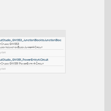
NÉ BLOKY
:
HM_LayoutStudio_GN1353_JunctionBlocktoJunctionBlo
HM LayoutStudio GN1353
JunctionBlocktoJunctionBlockJumper4-Circuit
RFA
Nábytek
HM_LayoutStudio_GN1351_PowerEntry4-Circuit
: