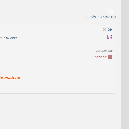
« zpět na Katalog
a
+
příloha
kat:
Nábytek
Staženo:
2
x
je bezplatná.