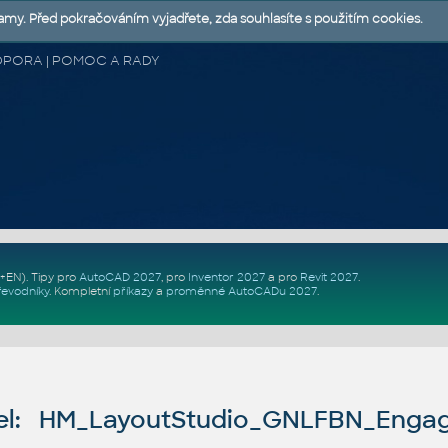
lamy. Před pokračováním vyjadřete, zda souhlasíte s použitím cookies.
 PODPORA | POMOC A RADY
Z+EN)
. Tipy pro
AutoCAD 2027
, pro
Inventor 2027
a pro
Revit 2027
.
řevodníky
.
Kompletní
příkazy
a
proměnné AutoCADu 2027
.
el: HM_LayoutStudio_GNLFBN_Enga