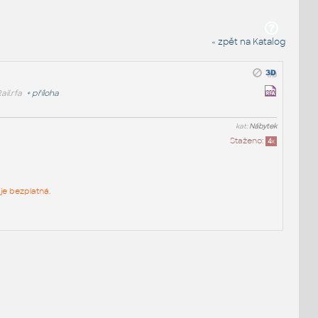
« zpět na Katalog
l.rfa
+
příloha
kat:
Nábytek
Staženo:
4
x
je bezplatná.