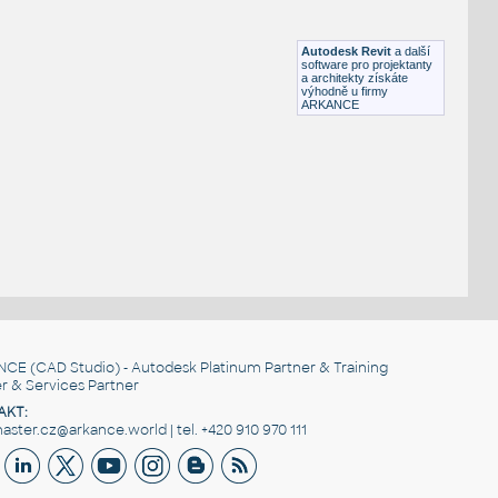
HM LayoutStudio GN1351 PowerEntry4-Circuit
RFA
Nábytek
Autodesk Revit
a další
software pro projektanty
a architekty získáte
výhodně u firmy
ARKANCE
NCE
(CAD Studio) - Autodesk Platinum Partner & Training
r & Services Partner
AKT:
ster.cz@arkance.world | tel. +420 910 970 111