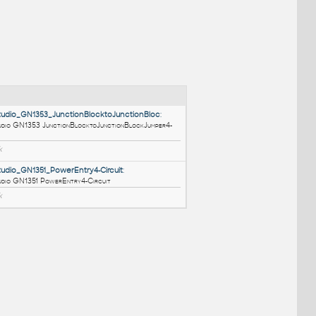
NÉ BLOKY
:
HM_LayoutStudio_GN1353_JunctionBlocktoJunctionBloc
:
HM LayoutStudio GN1353 JunctionBlocktoJunctionBlockJumper4-
Circuit
RFA
Nábytek
HM_LayoutStudio_GN1351_PowerEntry4-Circuit
: