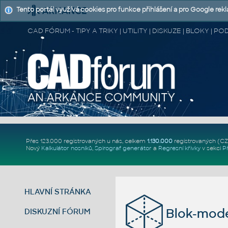
Tento portál využívá cookies pro funkce přihlášení a pro Google rek
CAD FÓRUM - TIPY A TRIKY | UTILITY | DISKUZE | BLOKY |
Přes 123.000 registrovaných u nás, celkem
1.130.000
registrovaných (C
Nový
Kalkulátor nosníků
,
Spirograf generátor
a
Regresní křivky
v sekci
P
HLAVNÍ STRÁNKA
Blok-mod
DISKUZNÍ FÓRUM