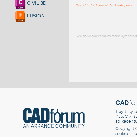
CIVIL 3D
Dosud žádné komentáře - buďte první
FUSION
CAD download: knihovna rodina symbol detai
CAD
fó
Tipy, triky
Map, Civil 
aplikace (
Copyright 
soukromí, 