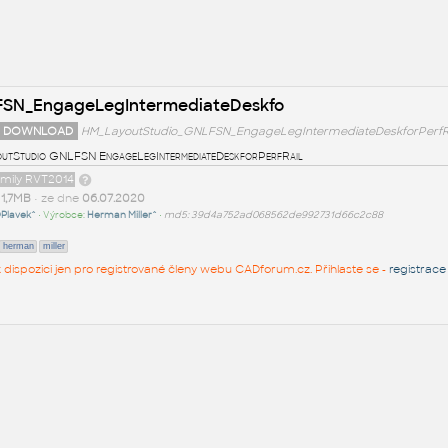
FSN_EngageLegIntermediateDeskfo
 DOWNLOAD
HM_LayoutStudio_GNLFSN_EngageLegIntermediateDeskforPerfRai
utStudio GNLFSN EngageLegIntermediateDeskforPerfRail
amily RVT2014
t
1,7MB
• ze dne
06.07.2020
Plavek^
• Výrobce:
Herman Miller^
•
md5: 39d4a752ad068562de992731d66c2c88
herman
miller
 k dispozici jen pro registrované členy webu CADforum.cz. Přihlaste se -
registrace