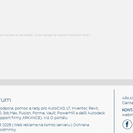
HM LayoutStudio GN1352 PowerEntry4CircuitNewYorkCity
RFA
Nábytek
l součást prvek stafáž výkres kategorie kolekce free block library
rum
ARKA
Cente
, podpora, pomoc a rady pro AutoCAD, LT, Inventor, Revit,
KONT
3D, 3ds Max, Fusion, Forma, Vault, PowerMill a další Autodesk
webma
support firmy ARKANCE). Viz
O portálu
.
© 2026 |
Web reklama
na tomto serveru |
Ochrana
podmínky