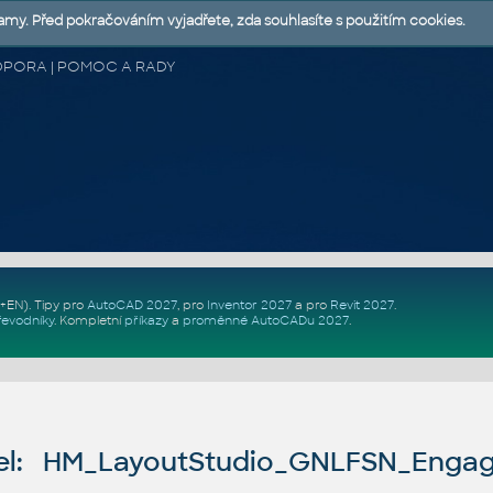
lamy. Před pokračováním vyjadřete, zda souhlasíte s použitím cookies.
 PODPORA | POMOC A RADY
Z+EN)
. Tipy pro
AutoCAD 2027
, pro
Inventor 2027
a pro
Revit 2027
.
řevodníky
.
Kompletní
příkazy
a
proměnné AutoCADu 2027
.
el: HM_LayoutStudio_GNLFSN_Engag