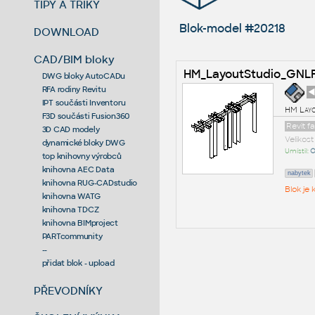
TIPY A TRIKY
Blok-model #20218
DOWNLOAD
CAD/BIM bloky
HM_LayoutStudio_GNL
DWG bloky AutoCADu
RFA rodiny Revitu
◄
IPT součásti Inventoru
HM Layo
F3D součásti Fusion360
Revit f
3D CAD modely
Velikos
dynamické bloky DWG
Umístil:
O
top knihovny výrobců
knihovna AEC Data
nabytek
knihovna RUG-CADstudio
Blok je
knihovna WATG
knihovna TDCZ
knihovna BIMproject
PARTcommunity
--
přidat blok - upload
PŘEVODNÍKY