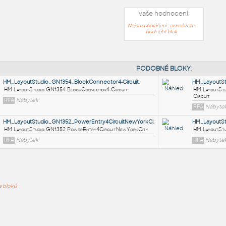
Vaše hodnocení:
Nejste přihlášeni - nemůžete
hodnotit blok
PODOB
HM_LayoutStudio_GN1354_BlockConnector4-Circuit
:
HM LayoutStudio GN1354 BlockConnector4-Circuit
ře bloků
RFA
Nábytek
HM_LayoutStudio_GN1352_PowerEntry4CircuitNewYorkCi
: