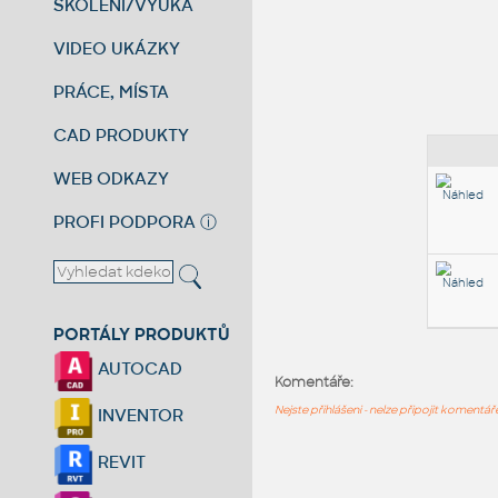
ŠKOLENÍ/VÝUKA
VIDEO UKÁZKY
PRÁCE, MÍSTA
CAD PRODUKTY
WEB ODKAZY
PROFI PODPORA
ⓘ
PORTÁLY PRODUKTŮ
AUTOCAD
Komentáře:
Nejste přihlášeni - nelze připojit komentá
INVENTOR
REVIT