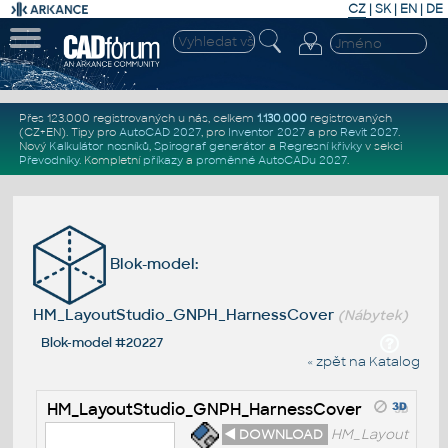
CZ
|
SK
|
EN
|
DE
Přes 123.000 registrovaných u nás, celkem
1.130.000
registrovaných
(CZ+EN)
. Tipy pro
AutoCAD 2027
, pro
Inventor 2027
a pro
Revit 2027
.
Nový
Kalkulátor nosníků
,
Spirograf generátor
a
Regresní křivky
v sekci
Převodníky
.
Kompletní
příkazy
a
proměnné AutoCADu 2027
.
Blok-model:
HM_LayoutStudio_GNPH_HarnessCover
(Nábytek)
Blok-model #20227
« zpět na Katalog
HM_LayoutStudio_GNPH_HarnessCover
◄ DOWNLOAD
HM_Layout