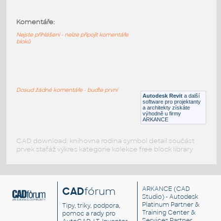
Komentáře:
HM_LayoutStudio_GN1352_PowerEntry4CircuitNewYor
HM LayoutStudio GN1352 PowerEntry4CircuitNewYorkC
Nejste přihlášeni - nelze připojit komentáře
bloků
RFA
Nábytek
HM_LayoutStudio_GN1351_PowerEntry4-Circuit
:
Dosud žádné komentáře - buďte první
HM LayoutStudio GN1351 PowerEntry4-Circuit
Autodesk Revit
a další
software pro projektanty
RFA
Nábytek
a architekty získáte
výhodně u firmy
ARKANCE
CAD download: knihovna rodina symbol detail součást
prvek stafáž výkres kategorie kolekce free block library
CAD
fórum
ARKANCE
(CAD
Studio) - Autodesk
Platinum Partner &
Tipy, triky, podpora,
Training Center &
pomoc a rady pro
Services Partner