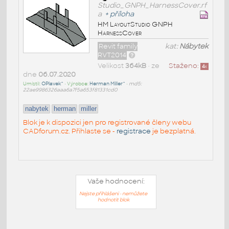
Studio_GNPH_HarnessCover.rf
a
+
příloha
HM LayoutStudio GNPH
HarnessCover
Revit family
kat:
Nábytek
RVT2014
Velikost
364kB
• ze
Staženo:
4
x
dne
06.07.2020
Umístil:
OPlavek^
• Výrobce:
Herman Miller^
•
md5:
22ae9986326aaa6a7f5a653f81331cd0
nabytek
herman
miller
Blok je k dispozici jen pro registrované členy webu
CADforum.cz. Přihlaste se -
registrace
je bezplatná.
Vaše hodnocení:
Nejste přihlášeni - nemůžete
hodnotit blok