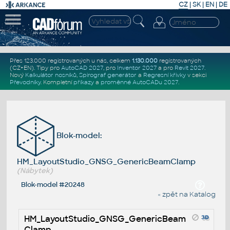
CZ
|
SK
|
EN
|
DE
Přes 123.000 registrovaných u nás, celkem
1.130.000
registrovaných
(CZ+EN)
. Tipy pro
AutoCAD 2027
, pro
Inventor 2027
a pro
Revit 2027
.
Nový
Kalkulátor nosníků
,
Spirograf generátor
a
Regresní křivky
v sekci
Převodníky
.
Kompletní
příkazy
a
proměnné AutoCADu 2027
.
Blok-model:
HM_LayoutStudio_GNSG_GenericBeamClamp
(Nábytek)
Blok-model #20248
« zpět na Katalog
HM_LayoutStudio_GNSG_GenericBeam
Clamp