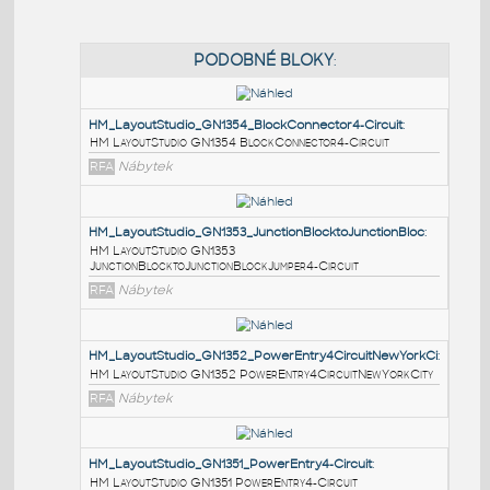
PODOBNÉ BLOKY
:
HM_LayoutStudio_GN1354_BlockConnector4-Circuit
:
HM LayoutStudio GN1354 BlockConnector4-Circuit
RFA
Nábytek
HM_LayoutStudio_GN1353_JunctionBlocktoJunctionBl
HM LayoutStudio GN1353
JunctionBlocktoJunctionBlockJumper4-Circuit