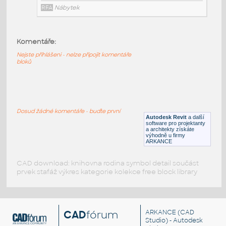
RFA
Nábytek
Komentáře:
HM_LayoutStudio_GN1352_PowerEntry4CircuitNewYor
Nejste přihlášeni - nelze připojit komentáře
HM LayoutStudio GN1352 PowerEntry4CircuitNewYorkC
bloků
RFA
Nábytek
HM_LayoutStudio_GN1351_PowerEntry4-Circuit
:
Dosud žádné komentáře - buďte první
HM LayoutStudio GN1351 PowerEntry4-Circuit
Autodesk Revit
a další
software pro projektanty
RFA
Nábytek
a architekty získáte
výhodně u firmy
ARKANCE
CAD download: knihovna rodina symbol detail součást
prvek stafáž výkres kategorie kolekce free block library
CAD
fórum
ARKANCE
(CAD
Studio) - Autodesk