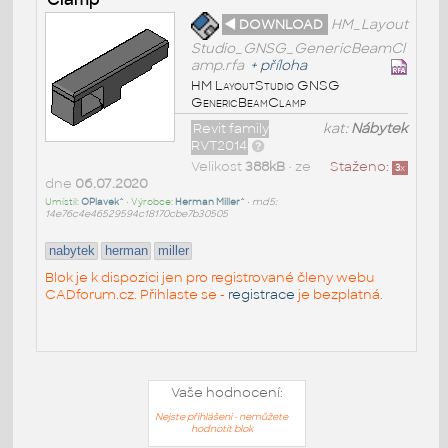
◄ DOWNLOAD
HM_Layout
Studio_GNSG_GenericBeamCl
amp.rfa
+
příloha
HM LayoutStudio GNSG
GenericBeamClamp
Revit family
kat:
Nábytek
RVT2014
Velikost
388kB
• ze
Staženo:
3
x
dne
06.07.2020
Umístil:
OPlavek^
• Výrobce:
Herman Miller^
•
md5:
14e76c4e46529594c18170cbe7b30505
nabytek
herman
miller
Blok je k dispozici jen pro registrované členy webu
CADforum.cz. Přihlaste se -
registrace
je bezplatná.
Vaše hodnocení:
Nejste přihlášeni - nemůžete
hodnotit blok