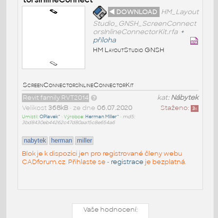
◄ DOWNLOAD
HM_Layout
Studio_GNSH_ScreenConnect
orsInlineConnectorKit.rfa
+
příloha
HM LayoutStudio GNSH
ScreenConnectorsInlineConnectorKit
Revit family RVT2014
kat:
Nábytek
Velikost
368kB
• ze dne
06.07.2020
Staženo:
3
x
Umístil:
OPlavek^
• Výrobce:
Herman Miller^
•
md5:
3bd8430eb44262c47d80aa15c8e654a6
nabytek
herman
miller
Blok je k dispozici jen pro registrované členy webu
CADforum.cz. Přihlaste se -
registrace
je bezplatná.
Vaše hodnocení: