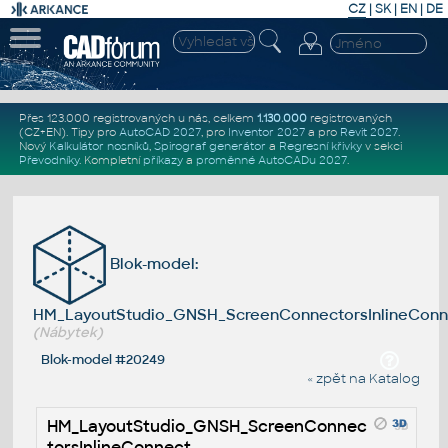
CZ
|
SK
|
EN
|
DE
Přes 123.000 registrovaných u nás, celkem
1.130.000
registrovaných
(CZ+EN)
. Tipy pro
AutoCAD 2027
, pro
Inventor 2027
a pro
Revit 2027
.
Nový
Kalkulátor nosníků
,
Spirograf generátor
a
Regresní křivky
v sekci
Převodníky
.
Kompletní
příkazy
a
proměnné AutoCADu 2027
.
Blok-model:
HM_LayoutStudio_GNSH_ScreenConnectorsInlineConn
(Nábytek)
Blok-model #20249
« zpět na Katalog
HM_LayoutStudio_GNSH_ScreenConnec
torsInlineConnect