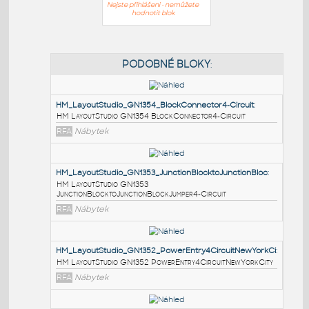
Nejste přihlášeni - nemůžete
hodnotit blok
PODOBNÉ BLOKY
:
HM_LayoutStudio_GN1354_BlockConnector4-Circuit
:
HM LayoutStudio GN1354 BlockConnector4-Circuit
RFA
Nábytek