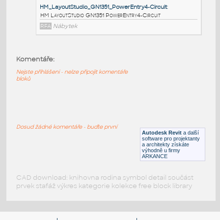
HM_LayoutStudio_GN1353_JunctionBlocktoJunctionBl
HM LayoutStudio GN1353
JunctionBlocktoJunctionBlockJumper4-Circuit
RFA
Nábytek
Komentáře:
HM_LayoutStudio_GN1352_PowerEntry4CircuitNewYor
Nejste přihlášeni - nelze připojit komentáře
HM LayoutStudio GN1352 PowerEntry4CircuitNewYorkC
bloků
RFA
Nábytek
HM_LayoutStudio_GN1351_PowerEntry4-Circuit
:
Dosud žádné komentáře - buďte první
Autodesk Revit
a další
HM LayoutStudio GN1351 PowerEntry4-Circuit
software pro projektanty
a architekty získáte
RFA
Nábytek
výhodně u firmy
ARKANCE
CAD download: knihovna rodina symbol detail součást
prvek stafáž výkres kategorie kolekce free block library