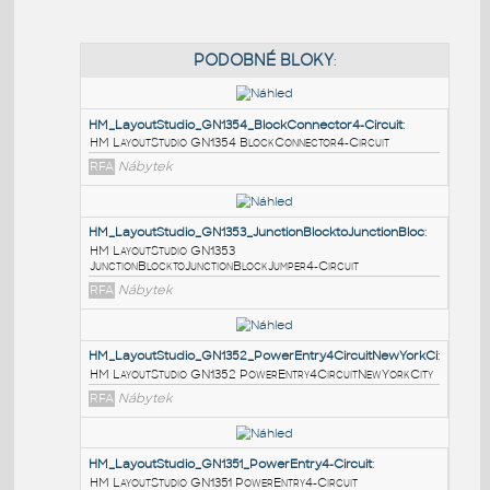
PODOBNÉ BLOKY
:
HM_LayoutStudio_GN1354_BlockConnector4-Circuit
:
HM LayoutStudio GN1354 BlockConnector4-Circuit
RFA
Nábytek
HM_LayoutStudio_GN1353_JunctionBlocktoJunctionBl
HM LayoutStudio GN1353
JunctionBlocktoJunctionBlockJumper4-Circuit