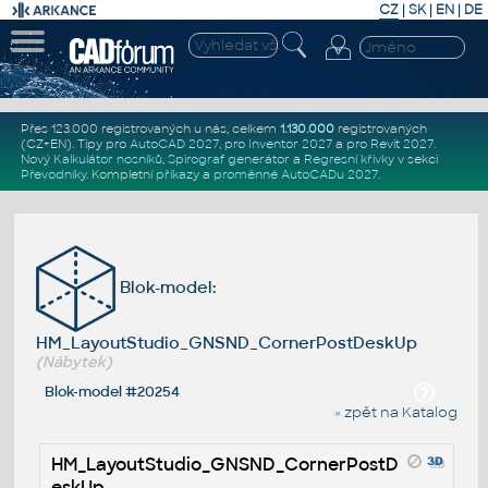
CZ
|
SK
|
EN
|
DE
Přes 123.000 registrovaných u nás, celkem
1.130.000
registrovaných
(CZ+EN)
. Tipy pro
AutoCAD 2027
, pro
Inventor 2027
a pro
Revit 2027
.
Nový
Kalkulátor nosníků
,
Spirograf generátor
a
Regresní křivky
v sekci
Převodníky
.
Kompletní
příkazy
a
proměnné AutoCADu 2027
.
Blok-model:
HM_LayoutStudio_GNSND_CornerPostDeskUp
(Nábytek)
Blok-model #20254
« zpět na Katalog
HM_LayoutStudio_GNSND_CornerPostD
eskUp