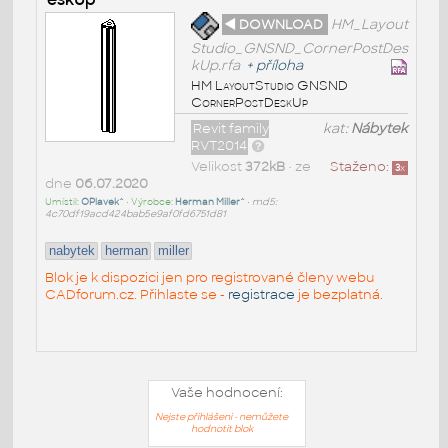
◄ DOWNLOAD
HM_Layout
Studio_GNSND_CornerPostDes
kUp.rfa
+
příloha
HM LayoutStudio GNSND
CornerPostDeskUp
Revit family
kat:
Nábytek
RVT2014
Velikost
372kB
• ze
Staženo:
3
x
dne
06.07.2020
Umístil:
OPlavek^
• Výrobce:
Herman Miller^
•
md5:
4c70df19acd424bab5e9af0fd6751d81
nabytek
herman
miller
Blok je k dispozici jen pro registrované členy webu
CADforum.cz. Přihlaste se -
registrace
je bezplatná.
Vaše hodnocení:
Nejste přihlášeni - nemůžete
hodnotit blok