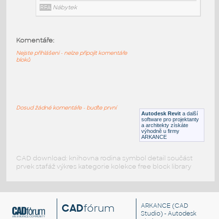
RFA
Nábytek
Komentáře:
HM_LayoutStudio_GN1352_PowerEntry4CircuitNewYor
Nejste přihlášeni - nelze připojit komentáře
HM LayoutStudio GN1352 PowerEntry4CircuitNewYorkC
bloků
RFA
Nábytek
HM_LayoutStudio_GN1351_PowerEntry4-Circuit
:
Dosud žádné komentáře - buďte první
HM LayoutStudio GN1351 PowerEntry4-Circuit
Autodesk Revit
a další
software pro projektanty
RFA
Nábytek
a architekty získáte
výhodně u firmy
ARKANCE
CAD download: knihovna rodina symbol detail součást
prvek stafáž výkres kategorie kolekce free block library
CAD
fórum
ARKANCE
(CAD
Studio) - Autodesk