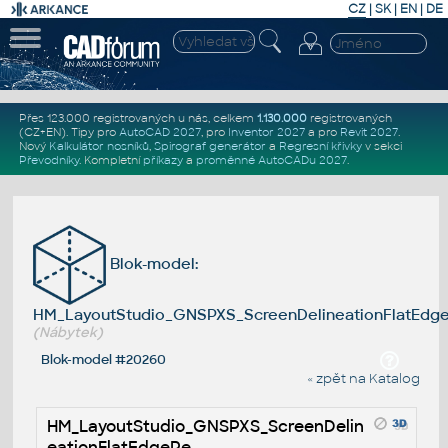
CZ
|
SK
|
EN
|
DE
Přes 123.000 registrovaných u nás, celkem
1.130.000
registrovaných
(CZ+EN)
. Tipy pro
AutoCAD 2027
, pro
Inventor 2027
a pro
Revit 2027
.
Nový
Kalkulátor nosníků
,
Spirograf generátor
a
Regresní křivky
v sekci
Převodníky
.
Kompletní
příkazy
a
proměnné AutoCADu 2027
.
Blok-model:
HM_LayoutStudio_GNSPXS_ScreenDelineationFlatEdg
(Nábytek)
Blok-model #20260
« zpět na Katalog
HM_LayoutStudio_GNSPXS_ScreenDelin
eationFlatEdgePe