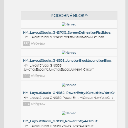
PODOBNÉ BLOKY
:
HM_LayoutStudio_GNSPXS_ScreenDelineationFlatEdg
HM LayoutStudio GNSPXS ScreenDelineationFlatEdge
RFA
Nábytek
HM_LayoutStudio_GN1353_JunctionBlocktoJunctionBl
HM LayoutStudio GN1353
JunctionBlocktoJunctionBlockJumper4-Circuit