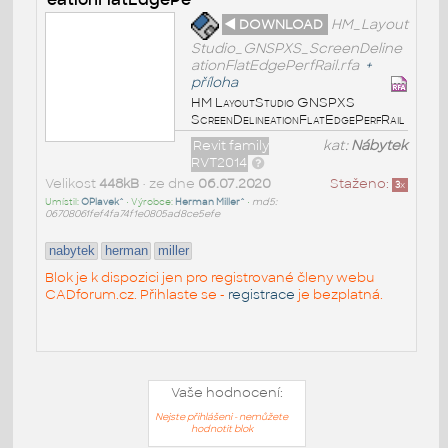
◄ DOWNLOAD
HM_Layout
Studio_GNSPXS_ScreenDeline
ationFlatEdgePerfRail.rfa
+
příloha
HM LayoutStudio GNSPXS
ScreenDelineationFlatEdgePerfRail
Revit family
kat:
Nábytek
RVT2014
Velikost
448kB
• ze dne
06.07.2020
Staženo:
3
x
Umístil:
OPlavek^
• Výrobce:
Herman Miller^
•
md5:
06708061fef4fa74f1e0805ad8ce5efe
nabytek
herman
miller
Blok je k dispozici jen pro registrované členy webu
CADforum.cz. Přihlaste se -
registrace
je bezplatná.
Vaše hodnocení:
Nejste přihlášeni - nemůžete
hodnotit blok