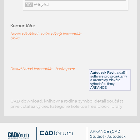
RFA
Nábytek
Komentáře:
HM_LayoutStudio_GN1352_PowerEntry4CircuitNewYor
Nejste přihlášeni - nelze připojit komentáře
HM LayoutStudio GN1352 PowerEntry4CircuitNewYorkC
bloků
RFA
Nábytek
HM_LayoutStudio_GN1351_PowerEntry4-Circuit
:
Dosud žádné komentáře - buďte první
HM LayoutStudio GN1351 PowerEntry4-Circuit
Autodesk Revit
a další
software pro projektanty
RFA
Nábytek
a architekty získáte
výhodně u firmy
ARKANCE
CAD download: knihovna rodina symbol detail součást
prvek stafáž výkres kategorie kolekce free block library
CAD
fórum
ARKANCE
(CAD
Studio) - Autodesk