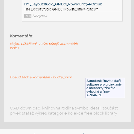
HM_LayoutStudio_GN1353_JunctionBlocktoJunctionBl
HM LayoutStudio GN1353
JunctionBlocktoJunctionBlockJumper4-Circuit
RFA
Nábytek
Komentáře:
HM_LayoutStudio_GN1352_PowerEntry4CircuitNewYor
Nejste přihlášeni - nelze připojit komentáře
HM LayoutStudio GN1352 PowerEntry4CircuitNewYorkC
bloků
RFA
Nábytek
HM_LayoutStudio_GN1351_PowerEntry4-Circuit
:
Dosud žádné komentáře - buďte první
Autodesk Revit
a další
HM LayoutStudio GN1351 PowerEntry4-Circuit
software pro projektanty
a architekty získáte
RFA
Nábytek
výhodně u firmy
ARKANCE
CAD download: knihovna rodina symbol detail součást
prvek stafáž výkres kategorie kolekce free block library