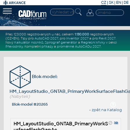
CZ
|
SK
|
EN
|
DE
Přes 123.000 registrovaných u nás, celkem
1.130.000
registrovaných
(CZ+EN)
. Tipy pro
AutoCAD 2027
, pro
Inventor 2027
a pro
Revit 2027
.
Nový
Kalkulátor nosníků
,
Spirograf generátor
a
Regresní křivky
v sekci
Převodníky
.
Kompletní
příkazy
a
proměnné AutoCADu 2027
.
Blok-model:
HM_LayoutStudio_GNTAB_PrimaryWorkSurfaceFlashG
(Nábytek)
Blok-model #20265
« zpět na Katalog
HM_LayoutStudio_GNTAB_PrimaryWorkS
urfaceFlashGapAc