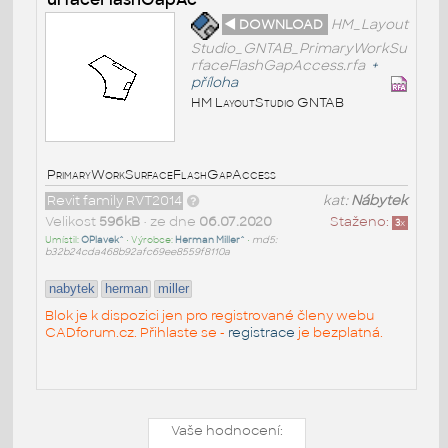
◄ DOWNLOAD
HM_Layout
Studio_GNTAB_PrimaryWorkSu
rfaceFlashGapAccess.rfa
+
příloha
HM LayoutStudio GNTAB
PrimaryWorkSurfaceFlashGapAccess
Revit family RVT2014
kat:
Nábytek
Velikost
596kB
• ze dne
06.07.2020
Staženo:
3
x
Umístil:
OPlavek^
• Výrobce:
Herman Miller^
•
md5:
b32b24cda468b92afc69ee8559f8110a
nabytek
herman
miller
Blok je k dispozici jen pro registrované členy webu
CADforum.cz. Přihlaste se -
registrace
je bezplatná.
Vaše hodnocení: