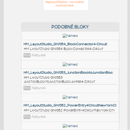
Nejste přihlášeni - nemůžete
hodnotit blok
PODOBNÉ BLOKY
:
HM_LayoutStudio_GN1354_BlockConnector4-Circuit
:
HM LayoutStudio GN1354 BlockConnector4-Circuit
RFA
Nábytek