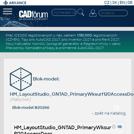
CZ
|
SK
|
EN
|
DE
Přes 123.000 registrovaných u nás, celkem
1.130.000
registrovaných
(CZ+EN)
. Tipy pro
AutoCAD 2027
, pro
Inventor 2027
a pro
Revit 2027
.
Nový
Kalkulátor nosníků
,
Spirograf generátor
a
Regresní křivky
v sekci
Převodníky
.
Kompletní
příkazy
a
proměnné AutoCADu 2027
.
Blok-model:
HM_LayoutStudio_GNTAD_PrimaryWksurf120AccessDo
(Nábytek)
Blok-model #20266
« zpět na Katalog
HM_LayoutStudio_GNTAD_PrimaryWksur
f120AccessDoor