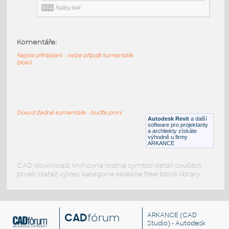
RFA
Nábytek
Komentáře:
HM_LayoutStudio_GN1352_PowerEntry4CircuitNewYor
Nejste přihlášeni - nelze připojit komentáře
HM LayoutStudio GN1352 PowerEntry4CircuitNewYorkC
bloků
RFA
Nábytek
HM_LayoutStudio_GN1351_PowerEntry4-Circuit
:
Dosud žádné komentáře - buďte první
HM LayoutStudio GN1351 PowerEntry4-Circuit
Autodesk Revit
a další
software pro projektanty
RFA
Nábytek
a architekty získáte
výhodně u firmy
ARKANCE
CAD download: knihovna rodina symbol detail součást
prvek stafáž výkres kategorie kolekce free block library
CAD
fórum
ARKANCE
(CAD
Studio) - Autodesk