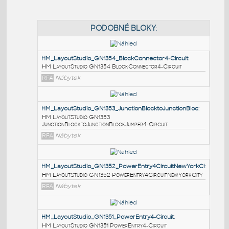
PODOBNÉ BLOKY
:
HM_LayoutStudio_GN1354_BlockConnector4-Circuit
:
HM LayoutStudio GN1354 BlockConnector4-Circuit
RFA
Nábytek
HM_LayoutStudio_GN1353_JunctionBlocktoJunctionBl
HM LayoutStudio GN1353
JunctionBlocktoJunctionBlockJumper4-Circuit