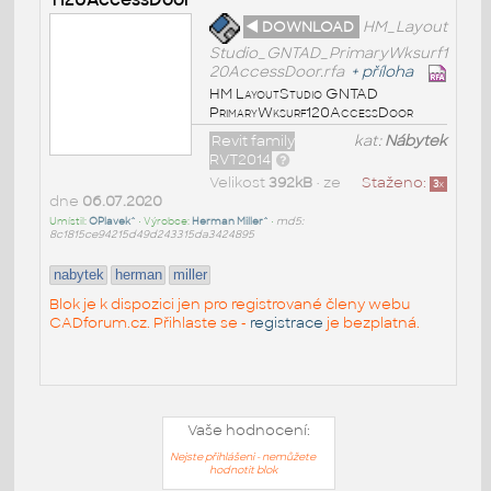
◄ DOWNLOAD
HM_Layout
Studio_GNTAD_PrimaryWksurf1
20AccessDoor.rfa
+
příloha
HM LayoutStudio GNTAD
PrimaryWksurf120AccessDoor
Revit family
kat:
Nábytek
RVT2014
Velikost
392kB
• ze
Staženo:
3
x
dne
06.07.2020
Umístil:
OPlavek^
• Výrobce:
Herman Miller^
•
md5:
8c1815ce94215d49d243315da3424895
nabytek
herman
miller
Blok je k dispozici jen pro registrované členy webu
CADforum.cz. Přihlaste se -
registrace
je bezplatná.
Vaše hodnocení:
Nejste přihlášeni - nemůžete
hodnotit blok