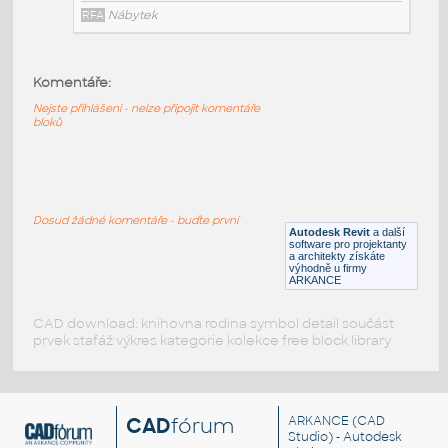
RFA
Nábytek
Komentáře:
HM_LayoutStudio_GN1352_PowerEntry4CircuitNewYor
Nejste přihlášeni - nelze připojit komentáře
HM LayoutStudio GN1352 PowerEntry4CircuitNewYorkC
bloků
RFA
Nábytek
HM_LayoutStudio_GN1351_PowerEntry4-Circuit
:
Dosud žádné komentáře - buďte první
HM LayoutStudio GN1351 PowerEntry4-Circuit
Autodesk Revit
a další
software pro projektanty
RFA
Nábytek
a architekty získáte
výhodně u firmy
ARKANCE
CAD download: knihovna rodina symbol detail součást
prvek stafáž výkres kategorie kolekce free block library
CAD
fórum
ARKANCE
(CAD
Studio) - Autodesk