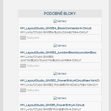
PODOBNÉ BLOKY
:
HM_LayoutStudio_GN1354_BlockConnector4-Circuit
:
HM LayoutStudio GN1354 BlockConnector4-Circuit
RFA
Nábytek
HM_LayoutStudio_GN1353_JunctionBlocktoJunctionBl
HM LayoutStudio GN1353
JunctionBlocktoJunctionBlockJumper4-Circuit