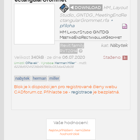
◄ DOWNLOAD
HM_Layout
Studio_GNTDG_MeetingEndRe
ctangularGrommet.rfa
+
příloha
HM LayoutStudio GNTDG
MeetingEndRectangularGrommet
Revit family
kat:
Nábytek
RVT2014
Velikost
340kB
• ze dne
06.07.2020
Staženo:
3
x
Umístil:
OPlavek^
• Výrobce:
Herman Miller^
•
md5:
6228d5f241236b997869c033da42db38
nabytek
herman
miller
Blok je k dispozici jen pro registrované členy webu
CADforum.cz. Přihlaste se -
registrace
je bezplatná.
Vaše hodnocení:
Nejste přihlášeni - nemůžete
hodnotit blok