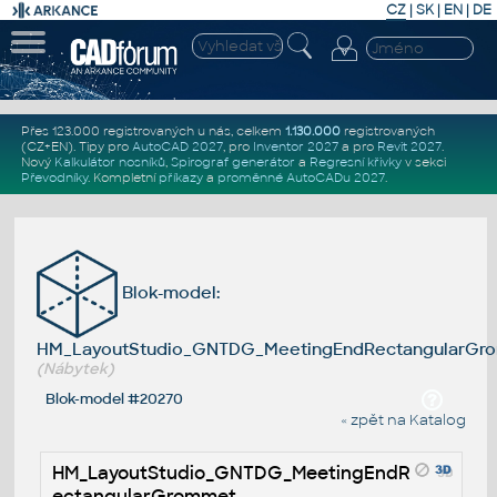
CZ
|
SK
|
EN
|
DE
Přes 123.000 registrovaných u nás, celkem
1.130.000
registrovaných
(CZ+EN)
. Tipy pro
AutoCAD 2027
, pro
Inventor 2027
a pro
Revit 2027
.
Nový
Kalkulátor nosníků
,
Spirograf generátor
a
Regresní křivky
v sekci
Převodníky
.
Kompletní
příkazy
a
proměnné AutoCADu 2027
.
Blok-model:
HM_LayoutStudio_GNTDG_MeetingEndRectangularGr
(Nábytek)
Blok-model #20270
« zpět na Katalog
HM_LayoutStudio_GNTDG_MeetingEndR
ectangularGrommet